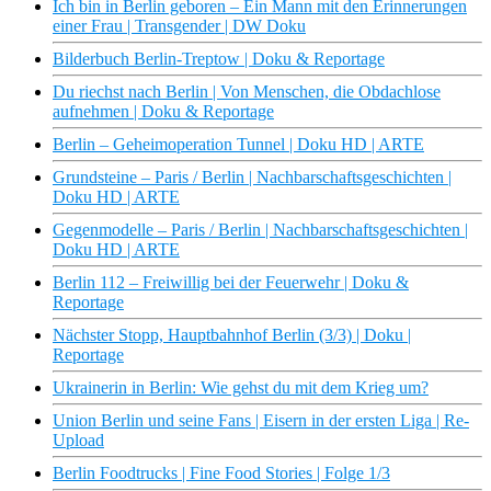
Ich bin in Berlin geboren – Ein Mann mit den Erinnerungen
einer Frau | Transgender | DW Doku
Bilderbuch Berlin-Treptow | Doku & Reportage
Du riechst nach Berlin | Von Menschen, die Obdachlose
aufnehmen | Doku & Reportage
Berlin – Geheimoperation Tunnel | Doku HD | ARTE
Grundsteine – Paris / Berlin | Nachbarschaftsgeschichten |
Doku HD | ARTE
Gegenmodelle – Paris / Berlin | Nachbarschaftsgeschichten |
Doku HD | ARTE
Berlin 112 – Freiwillig bei der Feuerwehr | Doku &
Reportage
Nächster Stopp, Hauptbahnhof Berlin (3/3) | Doku |
Reportage
Ukrainerin in Berlin: Wie gehst du mit dem Krieg um?
Union Berlin und seine Fans | Eisern in der ersten Liga | Re-
Upload
Berlin Foodtrucks | Fine Food Stories | Folge 1/3