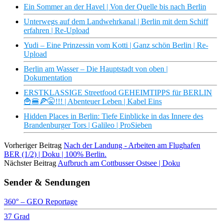
Ein Sommer an der Havel | Von der Quelle bis nach Berlin
Unterwegs auf dem Landwehrkanal | Berlin mit dem Schiff
erfahren | Re-Upload
Yudi – Eine Prinzessin vom Kotti | Ganz schön Berlin | Re-
Upload
Berlin am Wasser – Die Hauptstadt von oben |
Dokumentation
ERSTKLASSIGE Streetfood GEHEIMTIPPS für BERLIN
🍟​🍔​🍕​🤫​!!! | Abenteuer Leben | Kabel Eins
Hidden Places in Berlin: Tiefe Einblicke in das Innere des
Brandenburger Tors | Galileo | ProSieben
Vorheriger Beitrag
Nach der Landung - Arbeiten am Flughafen
BER (1/2) | Doku | 100% Berlin.
Nächster Beitrag
Aufbruch am Cottbusser Ostsee | Doku
Sender & Sendungen
360° – GEO Reportage
37 Grad