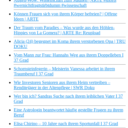
Augen-Wow: Wissenschaft zum Staunen | ARTE #shorts
#wernichtfragtstirbtdumm #wissenschaft
Können Frauen sich von ihrem Körper befreien? | Offene
Ideen | ARTE
Der Traum vom Paradies – Was wurde aus den Höhlen-
Hippies von La Gomera? | ARTE Re: Reupload
Alicia (24) begegnet im Koma ihrem verstorbenen Opa | TRU
DOKU
Vom Mann zur Frau: Hannahs Weg aus ihrem Doppelleben I
37 Grad
Schornsteinfegerin – Meisterin Vanessa arbeitet in ihrem
Traumberuf I 37 Grad
Wie Investoren Senioren aus ihrem Heim vertreiben –
Renditejäger in der Altenpflege | SWR Doku
Wer bin ich? Sandras Suche nach ihrem leiblichen Vater I 37
Grad
Eine Astrologin beantwortet häufig gestellte Fragen zu ihrem
Beruf
Elisa Chirino – 10 Jahre nach ihrem Sportunfall I 37 Grad