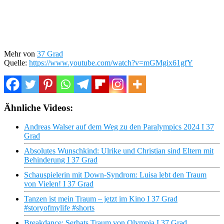
Mehr von
37 Grad
Quelle:
https://www.youtube.com/watch?v=mGMgix61gfY
Ähnliche Videos:
Andreas Walser auf dem Weg zu den Paralympics 2024 I 37
Grad
Absolutes Wunschkind: Ulrike und Christian sind Eltern mit
Behinderung I 37 Grad
Schauspielerin mit Down-Syndrom: Luisa lebt den Traum
von Vielen! I 37 Grad
Tanzen ist mein Traum – jetzt im Kino I 37 Grad
#storyofmylife #shorts
Breakdance: Serhats Traum von Olympia I 37 Grad