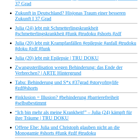
37 Grad
Zukunft in Deutschland? Hisjonas Traum einer besseren
Zukunft I 37 Grad
Julia (24) lebt mit Schmetterlingskrankheit
#schmetterlingskrankheit #funk #trudoku #shorts #zdf
Julia (20) lebt mit Krampfanfällen #epilepsie #anfall #trudoku
#doku #zdf #funk
Julia (20) lebt mit Epilepsie | TRU DOKU
Zwangssterilisation wegen Behinderung: das Ende der
Verbrechen? | ARTE Hintergrund
Tabu: Behinderung und S*x #37grad #storyofmylife
#zdf#shorts
#inklusion = Illusion? #behinderung #barrierefreiheit
#selbstbestimmt
“Ich bin mehr als meine Krankheit!” – Julia (24) kämpft für
ihre Träume | TRU DOKU
Offene Ehe: Julia und Christoph glauben nicht an die
Monogamie #shorts #funk #zdf #trudoku