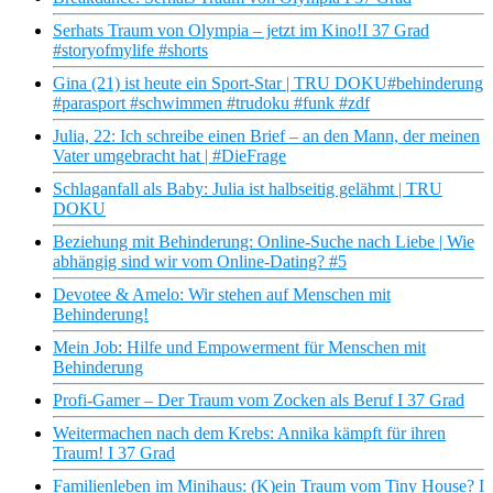
Serhats Traum von Olympia – jetzt im Kino!I 37 Grad
#storyofmylife #shorts
Gina (21) ist heute ein Sport-Star | TRU DOKU#behinderung
#parasport #schwimmen #trudoku #funk #zdf
Julia, 22: Ich schreibe einen Brief – an den Mann, der meinen
Vater umgebracht hat | #DieFrage
Schlaganfall als Baby: Julia ist halbseitig gelähmt | TRU
DOKU
Beziehung mit Behinderung: Online-Suche nach Liebe | Wie
abhängig sind wir vom Online-Dating? #5
Devotee & Amelo: Wir stehen auf Menschen mit
Behinderung!
Mein Job: Hilfe und Empowerment für Menschen mit
Behinderung
Profi-Gamer – Der Traum vom Zocken als Beruf I 37 Grad
Weitermachen nach dem Krebs: Annika kämpft für ihren
Traum! I 37 Grad
Familienleben im Minihaus: (K)ein Traum vom Tiny House? I