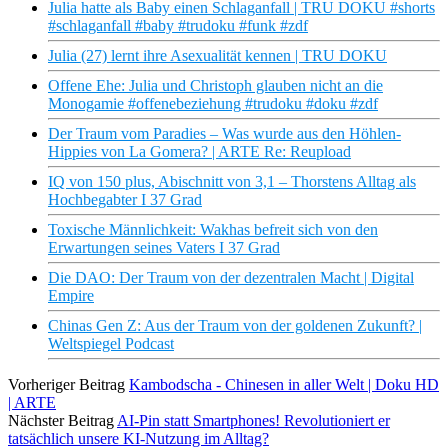
Julia hatte als Baby einen Schlaganfall | TRU DOKU #shorts
#schlaganfall #baby #trudoku #funk #zdf
Julia (27) lernt ihre Asexualität kennen | TRU DOKU
Offene Ehe: Julia und Christoph glauben nicht an die
Monogamie #offenebeziehung #trudoku #doku #zdf
Der Traum vom Paradies – Was wurde aus den Höhlen-
Hippies von La Gomera? | ARTE Re: Reupload
IQ von 150 plus, Abischnitt von 3,1 – Thorstens Alltag als
Hochbegabter I 37 Grad
Toxische Männlichkeit: Wakhas befreit sich von den
Erwartungen seines Vaters I 37 Grad
Die DAO: Der Traum von der dezentralen Macht | Digital
Empire
Chinas Gen Z: Aus der Traum von der goldenen Zukunft? |
Weltspiegel Podcast
Vorheriger Beitrag
Kambodscha - Chinesen in aller Welt | Doku HD
| ARTE
Nächster Beitrag
AI-Pin statt Smartphones! Revolutioniert er
tatsächlich unsere KI-Nutzung im Alltag?