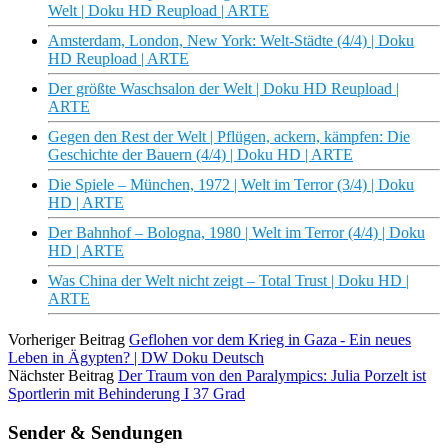
Welt | Doku HD Reupload | ARTE
Amsterdam, London, New York: Welt-Städte (4/4) | Doku
HD Reupload | ARTE
Der größte Waschsalon der Welt | Doku HD Reupload |
ARTE
Gegen den Rest der Welt | Pflügen, ackern, kämpfen: Die
Geschichte der Bauern (4/4) | Doku HD | ARTE
Die Spiele – München, 1972 | Welt im Terror (3/4) | Doku
HD | ARTE
Der Bahnhof – Bologna, 1980 | Welt im Terror (4/4) | Doku
HD | ARTE
Was China der Welt nicht zeigt – Total Trust | Doku HD |
ARTE
Vorheriger Beitrag
Geflohen vor dem Krieg in Gaza - Ein neues
Leben in Ägypten? | DW Doku Deutsch
Nächster Beitrag
Der Traum von den Paralympics: Julia Porzelt ist
Sportlerin mit Behinderung I 37 Grad
Sender & Sendungen