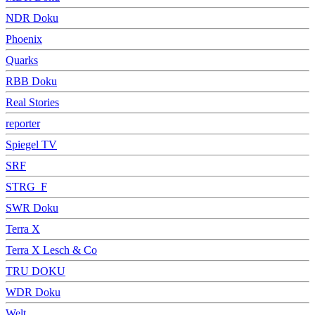
NDR Doku
Phoenix
Quarks
RBB Doku
Real Stories
reporter
Spiegel TV
SRF
STRG_F
SWR Doku
Terra X
Terra X Lesch & Co
TRU DOKU
WDR Doku
Welt