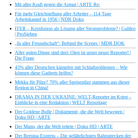
Mit aller Kraft gegen die Armut | ARTE Re:
Für mehr Gleichstellung aller Arbeiter – 114 Tage
Arbeitskampf in 1956 | NDR Doku
ITER – Kernfusion als Lösung aller Stromprobleme? | Galileo
| ProSieben
„In aller Freundschaft“: Behind the Scenes | MDR DOK
Aller guten Dinge sind drei: Oleg ist unser neuer Reporter! |
Die Frage
43% aller Deutschen kämpfen mit Schlafproblemen – Wie
können diese Gadgets helfen?
Mekka für Pilze? 70% aller Speisepilze stammen aus dieser
Region in China!
DRAMA IN DER UKRAINE: WELT-Reporter im Krieg –
Einblicke in eine Redaktion | WELT Reportage
Der Goldene Bulle | Dokumente, die die Welt bewegen |
Doku HD | ARTE
Der Mann, der die Welt rettete | Doku HD | ARTE
Der Bernina Express – Die gefährlichsten Bahnstrecken der