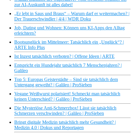
zur AI-Auskunft ist alles dabei!
„Er lebt in Saus und Braus“ – Warum darf er weitermachen? |
Der Trauerschwindler | 4/4 | WDR Doku
Job, Dating und Wohnen: Können uns KI-Apps den Alltag
erleichtern?
Bootsunglück im Mittelmeer: Tatsächlich ein „Unglück“? |
ARTE Info Plus
Ist Inzest tatsächlich verboten? | Offene Ideen | ARTE
Entspricht ein Hundejahr tatsächlich 7 Menschenjahren? |
Galileo
Top 5: Europas Geisterstädte – Sind sie tatsächlich dem
Untergang geweiht? | Galileo | ProSieben
Vegane Weißwurst polarisiert! Schmeckt man tatsächlich
keinen Unterschied? | Galileo | ProSieben
Die Mysteriöse Anti-Schmerzbox! Lässt sie tatsächlich
Schmerzen verschwinden? | Galileo | ProSieben
Bringt digitale Medizin tatsächlich mehr Gesundheit? |
Medizin 4.0 | Dokus und Reportagen