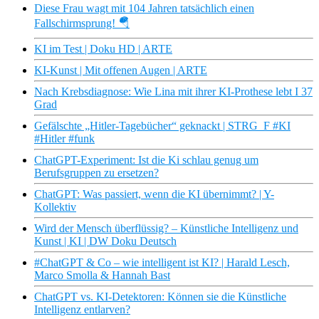
Diese Frau wagt mit 104 Jahren tatsächlich einen
Fallschirmsprung! 🪂
KI im Test | Doku HD | ARTE
KI-Kunst | Mit offenen Augen | ARTE
Nach Krebsdiagnose: Wie Lina mit ihrer KI-Prothese lebt I 37
Grad
Gefälschte „Hitler-Tagebücher“ geknackt | STRG_F #KI
#Hitler #funk
ChatGPT-Experiment: Ist die Ki schlau genug um
Berufsgruppen zu ersetzen?
ChatGPT: Was passiert, wenn die KI übernimmt? | Y-
Kollektiv
Wird der Mensch überflüssig? – Künstliche Intelligenz und
Kunst | KI | DW Doku Deutsch
#ChatGPT & Co – wie intelligent ist KI? | Harald Lesch,
Marco Smolla & Hannah Bast
ChatGPT vs. KI-Detektoren: Können sie die Künstliche
Intelligenz entlarven?