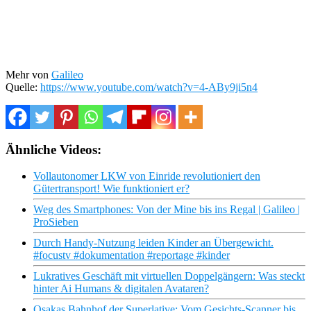
Mehr von
Galileo
Quelle:
https://www.youtube.com/watch?v=4-ABy9ji5n4
Ähnliche Videos:
Vollautonomer LKW von Einride revolutioniert den
Gütertransport! Wie funktioniert er?
Weg des Smartphones: Von der Mine bis ins Regal | Galileo |
ProSieben
Durch Handy-Nutzung leiden Kinder an Übergewicht.
#focustv #dokumentation #reportage #kinder
Lukratives Geschäft mit virtuellen Doppelgängern: Was steckt
hinter Ai Humans & digitalen Avataren?
Osakas Bahnhof der Superlative: Vom Gesichts-Scanner bis