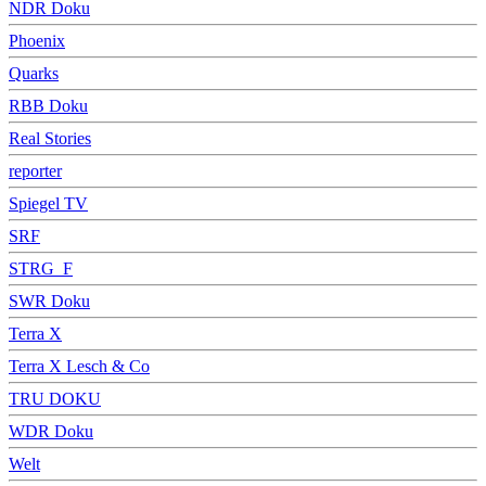
NDR Doku
Phoenix
Quarks
RBB Doku
Real Stories
reporter
Spiegel TV
SRF
STRG_F
SWR Doku
Terra X
Terra X Lesch & Co
TRU DOKU
WDR Doku
Welt