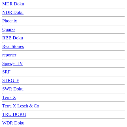
MDR Doku
NDR Doku
Phoenix
Quarks
RBB Doku
Real Stories
reporter
Spiegel TV
SRF
STRG_F
SWR Doku
Terra X
Terra X Lesch & Co
TRU DOKU
WDR Doku