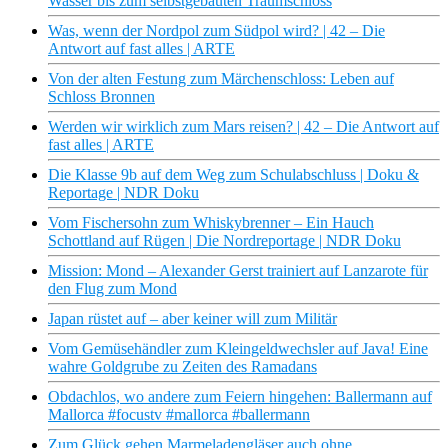
Wasser bis zum selbstgebauten Traumschloss
Was, wenn der Nordpol zum Südpol wird? | 42 – Die
Antwort auf fast alles | ARTE
Von der alten Festung zum Märchenschloss: Leben auf
Schloss Bronnen
Werden wir wirklich zum Mars reisen? | 42 – Die Antwort auf
fast alles | ARTE
Die Klasse 9b auf dem Weg zum Schulabschluss | Doku &
Reportage | NDR Doku
Vom Fischersohn zum Whiskybrenner – Ein Hauch
Schottland auf Rügen | Die Nordreportage | NDR Doku
Mission: Mond – Alexander Gerst trainiert auf Lanzarote für
den Flug zum Mond
Japan rüstet auf – aber keiner will zum Militär
Vom Gemüsehändler zum Kleingeldwechsler auf Java! Eine
wahre Goldgrube zu Zeiten des Ramadans
Obdachlos, wo andere zum Feiern hingehen: Ballermann auf
Mallorca #focustv #mallorca #ballermann
Zum Glück gehen Marmeladengläser auch ohne