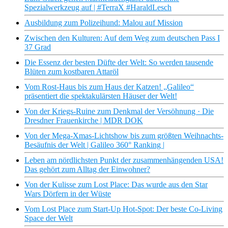
Spezialwerkzeug auf | #TerraX #HaraldLesch
Ausbildung zum Polizeihund: Malou auf Mission
Zwischen den Kulturen: Auf dem Weg zum deutschen Pass I
37 Grad
Die Essenz der besten Düfte der Welt: So werden tausende
Blüten zum kostbaren Attaröl
Vom Rost-Haus bis zum Haus der Katzen! „Galileo“
präsentiert die spektakulärsten Häuser der Welt!
Von der Kriegs-Ruine zum Denkmal der Versöhnung · Die
Dresdner Frauenkirche | MDR DOK
Von der Mega-Xmas-Lichtshow bis zum größten Weihnachts-
Besäufnis der Welt | Galileo 360° Ranking |
Leben am nördlichsten Punkt der zusammenhängenden USA!
Das gehört zum Alltag der Einwohner?
Von der Kulisse zum Lost Place: Das wurde aus den Star
Wars Dörfern in der Wüste
Vom Lost Place zum Start-Up Hot-Spot: Der beste Co-Living
Space der Welt