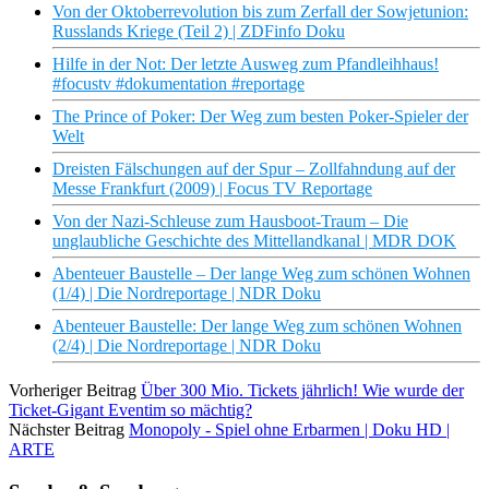
Von der Oktoberrevolution bis zum Zerfall der Sowjetunion:
Russlands Kriege (Teil 2) | ZDFinfo Doku
Hilfe in der Not: Der letzte Ausweg zum Pfandleihhaus!
#focustv #dokumentation #reportage
The Prince of Poker: Der Weg zum besten Poker-Spieler der
Welt
Dreisten Fälschungen auf der Spur – Zollfahndung auf der
Messe Frankfurt (2009) | Focus TV Reportage
Von der Nazi-Schleuse zum Hausboot-Traum – Die
unglaubliche Geschichte des Mittellandkanal | MDR DOK
Abenteuer Baustelle – Der lange Weg zum schönen Wohnen
(1/4) | Die Nordreportage | NDR Doku
Abenteuer Baustelle: Der lange Weg zum schönen Wohnen
(2/4) | Die Nordreportage | NDR Doku
Vorheriger Beitrag
Über 300 Mio. Tickets jährlich! Wie wurde der
Ticket-Gigant Eventim so mächtig?
Nächster Beitrag
Monopoly - Spiel ohne Erbarmen | Doku HD |
ARTE