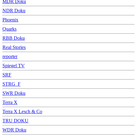
MDR Doku
NDR Doku
Phoenix
Quarks
RBB Doku
Real Stories
reporter
Spiegel TV
SRF
STRG_F
SWR Doku
Terra X
Terra X Lesch & Co
TRU DOKU
WDR Doku