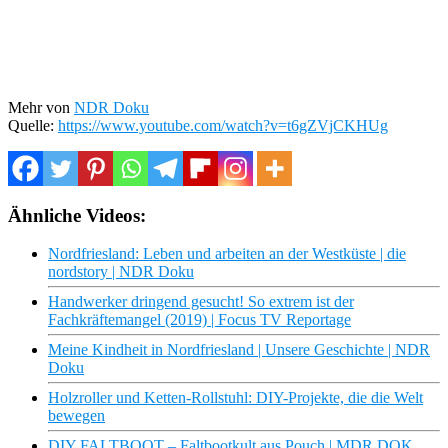
Mehr von
NDR Doku
Quelle:
https://www.youtube.com/watch?v=t6gZVjCKHUg
Ähnliche Videos:
Nordfriesland: Leben und arbeiten an der Westküste | die
nordstory | NDR Doku
Handwerker dringend gesucht! So extrem ist der
Fachkräftemangel (2019) | Focus TV Reportage
Meine Kindheit in Nordfriesland | Unsere Geschichte | NDR
Doku
Holzroller und Ketten-Rollstuhl: DIY-Projekte, die die Welt
bewegen
DIY FALTBOOT – Faltbootkult aus Pouch | MDR DOK