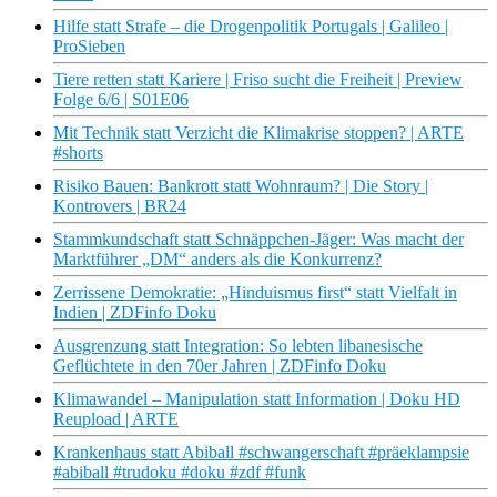
Hilfe statt Strafe – die Drogenpolitik Portugals | Galileo |
ProSieben
Tiere retten statt Kariere | Friso sucht die Freiheit | Preview
Folge 6/6 | S01E06
Mit Technik statt Verzicht die Klimakrise stoppen? | ARTE
#shorts
Risiko Bauen: Bankrott statt Wohnraum? | Die Story |
Kontrovers | BR24
Stammkundschaft statt Schnäppchen-Jäger: Was macht der
Marktführer „DM“ anders als die Konkurrenz?
Zerrissene Demokratie: „Hinduismus first“ statt Vielfalt in
Indien | ZDFinfo Doku
Ausgrenzung statt Integration: So lebten libanesische
Geflüchtete in den 70er Jahren | ZDFinfo Doku
Klimawandel – Manipulation statt Information | Doku HD
Reupload | ARTE
Krankenhaus statt Abiball #schwangerschaft #präeklampsie
#abiball #trudoku #doku #zdf #funk