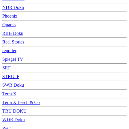
NDR Doku
Phoenix
Quarks
RBB Doku
Real Stories
reporter
Spiegel TV
SRF
STRG_F
SWR Doku
Terra X
Terra X Lesch & Co
TRU DOKU
WDR Doku
Welt