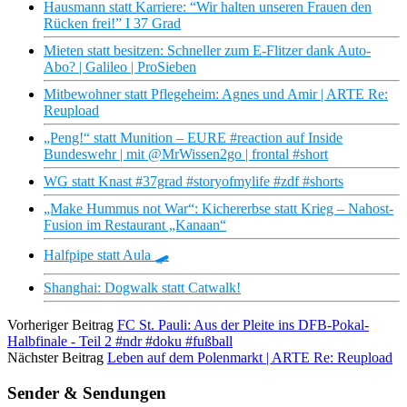
Hausmann statt Karriere: “Wir halten unseren Frauen den
Rücken frei!” I 37 Grad
Mieten statt besitzen: Schneller zum E-Flitzer dank Auto-
Abo? | Galileo | ProSieben
Mitbewohner statt Pflegeheim: Agnes und Amir | ARTE Re:
Reupload
„Peng!“ statt Munition – EURE #reaction auf Inside
Bundeswehr | mit @MrWissen2go | frontal #short
WG statt Knast #37grad #storyofmylife #zdf #shorts
„Make Hummus not War“: Kichererbse statt Krieg – Nahost-
Fusion im Restaurant „Kanaan“
Halfpipe statt Aula 🛹
Shanghai: Dogwalk statt Catwalk!
Vorheriger Beitrag
FC St. Pauli: Aus der Pleite ins DFB-Pokal-
Halbfinale - Teil 2 #ndr #doku #fußball
Nächster Beitrag
Leben auf dem Polenmarkt | ARTE Re: Reupload
Sender & Sendungen