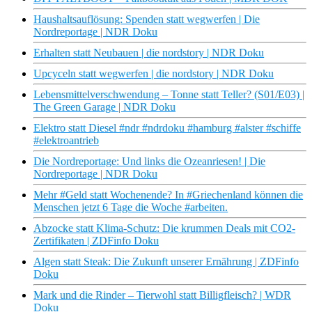
Haushaltsauflösung: Spenden statt wegwerfen | Die
Nordreportage | NDR Doku
Erhalten statt Neubauen | die nordstory | NDR Doku
Upcyceln statt wegwerfen | die nordstory | NDR Doku
Lebensmittelverschwendung – Tonne statt Teller? (S01/E03) |
The Green Garage | NDR Doku
Elektro statt Diesel #ndr #ndrdoku #hamburg #alster #schiffe
#elektroantrieb
Die Nordreportage: Und links die Ozeanriesen! | Die
Nordreportage | NDR Doku
Mehr #Geld statt Wochenende? In #Griechenland können die
Menschen jetzt 6 Tage die Woche #arbeiten.
Abzocke statt Klima-Schutz: Die krummen Deals mit CO2-
Zertifikaten | ZDFinfo Doku
Algen statt Steak: Die Zukunft unserer Ernährung | ZDFinfo
Doku
Mark und die Rinder – Tierwohl statt Billigfleisch? | WDR
Doku