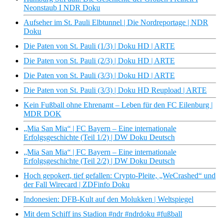
Neonstaub I NDR Doku
Aufseher im St. Pauli Elbtunnel | Die Nordreportage | NDR
Doku
Die Paten von St. Pauli (1/3) | Doku HD | ARTE
Die Paten von St. Pauli (2/3) | Doku HD | ARTE
Die Paten von St. Pauli (3/3) | Doku HD | ARTE
Die Paten von St. Pauli (3/3) | Doku HD Reupload | ARTE
Kein Fußball ohne Ehrenamt – Leben für den FC Eilenburg |
MDR DOK
„Mia San Mia“ | FC Bayern – Eine internationale
Erfolgsgeschichte (Teil 1/2) | DW Doku Deutsch
„Mia San Mia“ | FC Bayern – Eine internationale
Erfolgsgeschichte (Teil 2/2) | DW Doku Deutsch
Hoch gepokert, tief gefallen: Crypto-Pleite, „WeCrashed“ und
der Fall Wirecard | ZDFinfo Doku
Indonesien: DFB-Kult auf den Molukken | Weltspiegel
Mit dem Schiff ins Stadion #ndr #ndrdoku #fußball