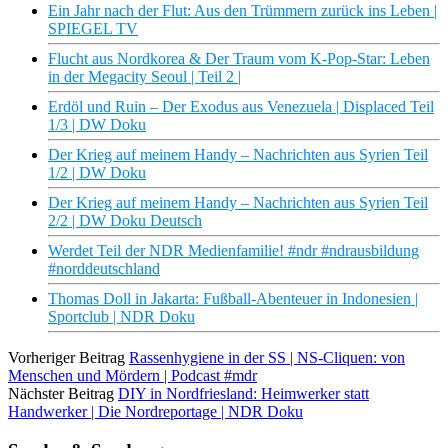
Ein Jahr nach der Flut: Aus den Trümmern zurück ins Leben |
SPIEGEL TV
Flucht aus Nordkorea & Der Traum vom K-Pop-Star: Leben
in der Megacity Seoul | Teil 2 |
Erdöl und Ruin – Der Exodus aus Venezuela | Displaced Teil
1/3 | DW Doku
Der Krieg auf meinem Handy – Nachrichten aus Syrien Teil
1/2 | DW Doku
Der Krieg auf meinem Handy – Nachrichten aus Syrien Teil
2/2 | DW Doku Deutsch
Werdet Teil der NDR Medienfamilie! #ndr #ndrausbildung
#norddeutschland
Thomas Doll in Jakarta: Fußball-Abenteuer in Indonesien |
Sportclub | NDR Doku
Vorheriger Beitrag
Rassenhygiene in der SS | NS-Cliquen: von
Menschen und Mördern | Podcast #mdr
Nächster Beitrag
DIY in Nordfriesland: Heimwerker statt
Handwerker | Die Nordreportage | NDR Doku