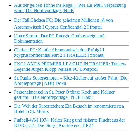
Aus der gelben Tonne ins Regal – Wie aus Müll Verpackung
wird | Die Nordreportage | NDR
Der Fall Chelsea FC: Die geheimen Millionen 💰 von
Abramowitsch I Cyprus Confidential 2 I frontal
Unter Strom · Der FC Energie Cottbus steigt auf |
Dokumentation
Chelsea FC: Kaufte Abramowitsch den Erfolg? I
#cyprusconfidential Part 2 I TRAILER I #frontal
ENGLANDS PREMIER LEAGUE IN TRAUER: Trainer-
Legende Jürgen Klopp verlässt FC Liverpool
St. Paulis Supersenioren – Kiez-Kicker auf großer Fahrt | Die
Nordreportage | NDR Doku
Personalmangel in St. Peter Ording: Koch und Kellner
gesucht! | Die Nordreportage | NDR Doku
Die Welt der Superreichen: Ein Besuch im renommiertesten
Hotel in St. Moritz
Fußball-WM 1974: Kalter Krieg und riskante Flucht aus der
DDR (1/2) | Die Story | Kontrovers | BR24