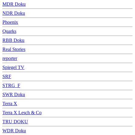
MDR Doku
NDR Doku
Phoenix
Quarks
RBB Doku
Real Stories
reporter
Spiegel TV
SRF
STRG_F
SWR Doku
Terra X
Terra X Lesch & Co
TRU DOKU
WDR Doku