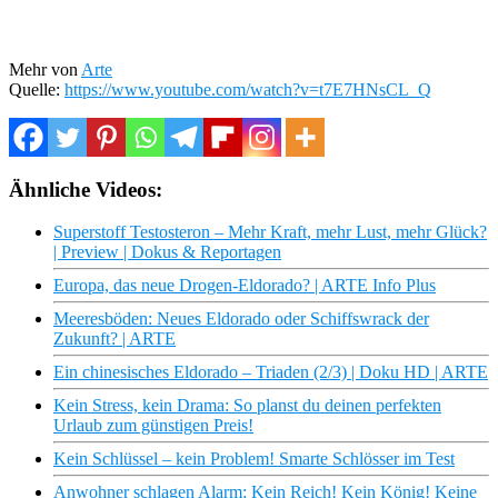
Mehr von
Arte
Quelle:
https://www.youtube.com/watch?v=t7E7HNsCL_Q
Ähnliche Videos:
Superstoff Testosteron – Mehr Kraft, mehr Lust, mehr Glück?
| Preview | Dokus & Reportagen
Europa, das neue Drogen-Eldorado? | ARTE Info Plus
Meeresböden: Neues Eldorado oder Schiffswrack der
Zukunft? | ARTE
Ein chinesisches Eldorado – Triaden (2/3) | Doku HD | ARTE
Kein Stress, kein Drama: So planst du deinen perfekten
Urlaub zum günstigen Preis!
Kein Schlüssel – kein Problem! Smarte Schlösser im Test
Anwohner schlagen Alarm: Kein Reich! Kein König! Keine