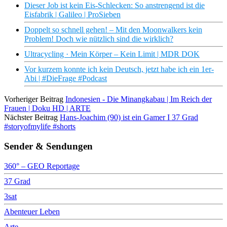
Dieser Job ist kein Eis-Schlecken: So anstrengend ist die
Eisfabrik | Galileo | ProSieben
Doppelt so schnell gehen! – Mit den Moonwalkers kein
Problem! Doch wie nützlich sind die wirklich?
Ultracycling · Mein Körper – Kein Limit | MDR DOK
Vor kurzem konnte ich kein Deutsch, jetzt habe ich ein 1er-
Abi | #DieFrage #Podcast
Vorheriger Beitrag
Indonesien - Die Minangkabau | Im Reich der
Frauen | Doku HD | ARTE
Nächster Beitrag
Hans-Joachim (90) ist ein Gamer I 37 Grad
#storyofmylife #shorts
Sender & Sendungen
360° – GEO Reportage
37 Grad
3sat
Abenteuer Leben
Arte