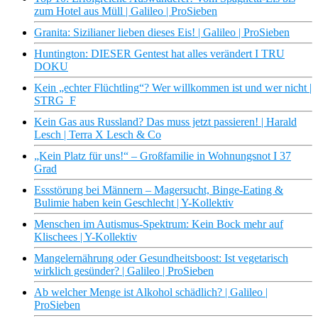
zum Hotel aus Müll | Galileo | ProSieben
Granita: Sizilianer lieben dieses Eis! | Galileo | ProSieben
Huntington: DIESER Gentest hat alles verändert I TRU
DOKU
Kein „echter Flüchtling“? Wer willkommen ist und wer nicht |
STRG_F
Kein Gas aus Russland? Das muss jetzt passieren! | Harald
Lesch | Terra X Lesch & Co
„Kein Platz für uns!“ – Großfamilie in Wohnungsnot I 37
Grad
Essstörung bei Männern – Magersucht, Binge-Eating &
Bulimie haben kein Geschlecht | Y-Kollektiv
Menschen im Autismus-Spektrum: Kein Bock mehr auf
Klischees | Y-Kollektiv
Mangelernährung oder Gesundheitsboost: Ist vegetarisch
wirklich gesünder? | Galileo | ProSieben
Ab welcher Menge ist Alkohol schädlich? | Galileo |
ProSieben