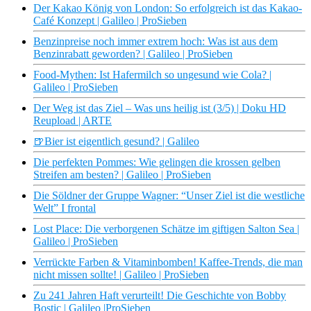
Der Kakao König von London: So erfolgreich ist das Kakao-
Café Konzept | Galileo | ProSieben
Benzinpreise noch immer extrem hoch: Was ist aus dem
Benzinrabatt geworden? | Galileo | ProSieben
Food-Mythen: Ist Hafermilch so ungesund wie Cola? |
Galileo | ProSieben
Der Weg ist das Ziel – Was uns heilig ist (3/5) | Doku HD
Reupload | ARTE
🍺Bier ist eigentlich gesund? | Galileo
Die perfekten Pommes: Wie gelingen die krossen gelben
Streifen am besten? | Galileo | ProSieben
Die Söldner der Gruppe Wagner: “Unser Ziel ist die westliche
Welt” I frontal
Lost Place: Die verborgenen Schätze im giftigen Salton Sea |
Galileo | ProSieben
Verrückte Farben & Vitaminbomben! Kaffee-Trends, die man
nicht missen sollte! | Galileo | ProSieben
Zu 241 Jahren Haft verurteilt! Die Geschichte von Bobby
Bostic | Galileo |ProSieben