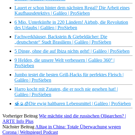
Lauert er schon hinter dem nächsten Regal? Die Arbeit eines
Kaufhausdetektivs | Galileo | ProSieben
6 Mio. Unterkünfte in 220 Ländern! Airbnb, die Revolution
des Urlaubs | Galileo | ProSieben
Fachwerkhäuser, Backstein & Giebeldächer: Die
„deutscheste“ Stadt Brasiliens | Galileo | ProSieben
5 Dinge, ohne die auf Ibiza nichts geht! | Galileo | ProSieben
9 Helden, die unsere Welt verbessern | Galileo 360° |
ProSieben
Jumbo testet die besten Grill-Hacks für perfektes Fleisch |
Galileo | ProSieben
Harro kocht mit Zutaten, die er noch nie gesehen hat! |
Galileo | ProSieben
🍯🍙🧊Die ewig haltbaren Lebensmittel | Galileo | ProSieben
Vorheriger Beitrag
Wie mächtig sind die russischen Oligarchen? |
ARTE Info Plus
Nächster Beitrag
Alltag in China: Totale Überwachung wegen
Corona | Weltspiegel Podcast