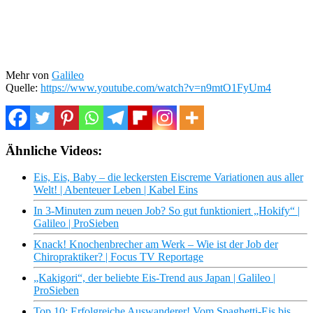
Mehr von
Galileo
Quelle:
https://www.youtube.com/watch?v=n9mtO1FyUm4
Ähnliche Videos:
Eis, Eis, Baby – die leckersten Eiscreme Variationen aus aller
Welt! | Abenteuer Leben | Kabel Eins
In 3-Minuten zum neuen Job? So gut funktioniert „Hokify“ |
Galileo | ProSieben
Knack! Knochenbrecher am Werk – Wie ist der Job der
Chiropraktiker? | Focus TV Reportage
„Kakigori“, der beliebte Eis-Trend aus Japan | Galileo |
ProSieben
Top 10: Erfolgreiche Auswanderer! Vom Spaghetti-Eis bis