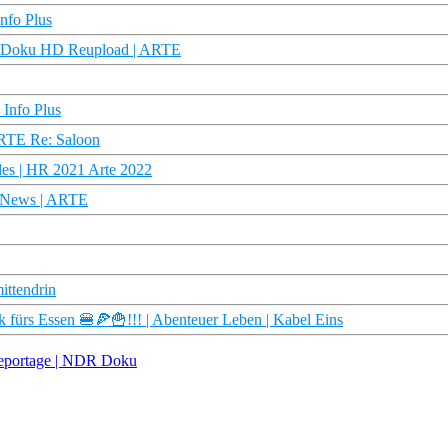
nfo Plus
 | Doku HD Reupload | ARTE
 Info Plus
ARTE Re: Saloon
lles | HR 2021 Arte 2022
e News | ARTE
ttendrin
s Essen 🍔🍕🍟!!! | Abenteuer Leben | Kabel Eins
dreportage | NDR Doku