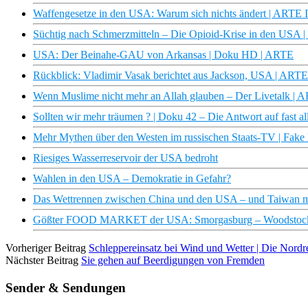
Waffengesetze in den USA: Warum sich nichts ändert | ARTE I
Süchtig nach Schmerzmitteln – Die Opioid-Krise in den USA
USA: Der Beinahe-GAU von Arkansas | Doku HD | ARTE
Rückblick: Vladimir Vasak berichtet aus Jackson, USA | ARTE
Wenn Muslime nicht mehr an Allah glauben – Der Livetalk | 
Sollten wir mehr träumen ? | Doku 42 – Die Antwort auf fast a
Mehr Mythen über den Westen im russischen Staats-TV | Fak
Riesiges Wasserreservoir der USA bedroht
Wahlen in den USA – Demokratie in Gefahr?
Das Wettrennen zwischen China und den USA – und Taiwan mi
Gößter FOOD MARKET der USA: Smorgasburg – Woodstock für
Vorheriger Beitrag
Schleppereinsatz bei Wind und Wetter | Die Nor
Nächster Beitrag
Sie gehen auf Beerdigungen von Fremden
Sender & Sendungen