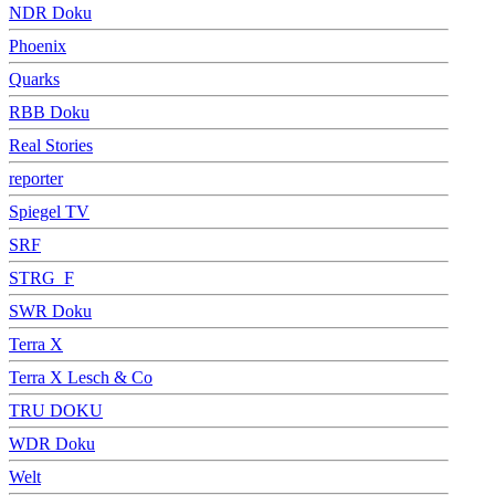
NDR Doku
Phoenix
Quarks
RBB Doku
Real Stories
reporter
Spiegel TV
SRF
STRG_F
SWR Doku
Terra X
Terra X Lesch & Co
TRU DOKU
WDR Doku
Welt