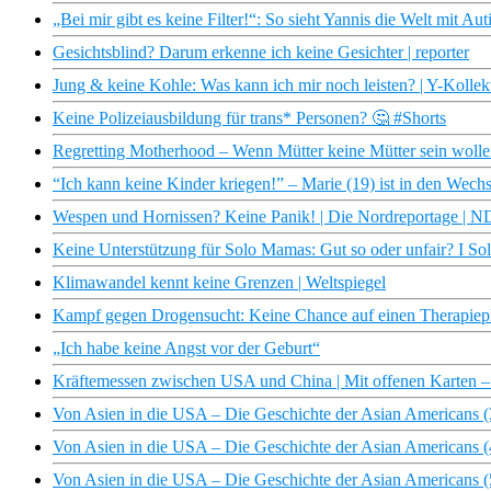
„Bei mir gibt es keine Filter!“: So sieht Yannis die Welt mit Aut
Gesichtsblind? Darum erkenne ich keine Gesichter | reporter
Jung & keine Kohle: Was kann ich mir noch leisten? | Y-Kollek
Keine Polizeiausbildung für trans* Personen? 🤔 #Shorts
Regretting Motherhood – Wenn Mütter keine Mütter sein wolle
“Ich kann keine Kinder kriegen!” – Marie (19) ist in den We
Wespen und Hornissen? Keine Panik! | Die Nordreportage | 
Keine Unterstützung für Solo Mamas: Gut so oder unfair? I Solo
Klimawandel kennt keine Grenzen | Weltspiegel
Kampf gegen Drogensucht: Keine Chance auf einen Therapiepla
„Ich habe keine Angst vor der Geburt“
Kräftemessen zwischen USA und China | Mit offenen Karten 
Von Asien in die USA – Die Geschichte der Asian Americans 
Von Asien in die USA – Die Geschichte der Asian Americans 
Von Asien in die USA – Die Geschichte der Asian Americans 