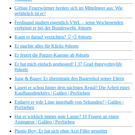
Giftige Feuerwürmer breiten sich im Mittelmeer aus: Wie
gefährlich ist er?
Ferdinand studiert eigentlich VWL – seine Wochenenden
verbringt er bei der Bundeswehr. #shorts
Kann er darauf verzichten? 🎈💨 #shorts
Er machte alles für Klicks #shorts
Er feuert die Panzer-Kanone ab #shorts
Er hat mich einfach geghosted! I 37 Grad #storyofmylife
#shorts
Jung & Bauer: Er übernimmt den Bauernhof seiner Eltern
Lauert er schon hinter dem nächsten Regal? Die Arbeit eines
Kaufhausdetektivs | Galileo | ProSieben
Entlarvt er jede Lüge innerhalb von Sekunden? | Galileo |
ProSieben
Hat er wirklich immer gute Laune? 10 Fragen an einen
Animateur | Galileo | ProSieben
Plastic Boy: Er hat sich ohne Arzt Filler gespritzt