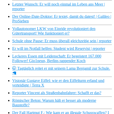
Letzter Wunsch: Er will noch einmal im Leben ans Meer |
reporter
Der Online-Date-Doktor: Er textet, damit du datest! | Galileo |
ProSieben
Vollautonomer LKW von Einride revolutioniert den
Gütertransport! Wie funktioniert er?
Schule ohne Pause: Er muss überall gleichzeitig sein | reporter
Er will im Notfall helfen: Student wird Reservist | reporter
Leckeres Essen mit Leidenschaft: Er begeistert 167.000
Follower! Gio1neun, Berlins rappender Koch
🤭 Tagtäglich reitet er mit seinem Lama Benjamil zur Schule.
🦙
Visionär Gustave Eiffel: wie er den Eiffelturm erfand und
verteidigte | Terra X
Reporter Vincent als Straßenbahnfahrer: Schafft er das?
Römischer Beton: Warum hält er besser als moderne
Baustoffe?
Der Fall Hartmut F.: Wie kam er an illegale Schusswaffen? I