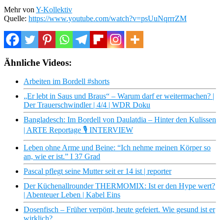
Mehr von
Y-Kollektiv
Quelle:
https://www.youtube.com/watch?v=psUuNqrrrZM
Ähnliche Videos:
Arbeiten im Bordell #shorts
„Er lebt in Saus und Braus“ – Warum darf er weitermachen? |
Der Trauerschwindler | 4/4 | WDR Doku
Bangladesch: Im Bordell von Daulatdia – Hinter den Kulissen
| ARTE Reportage 🎙️ INTERVIEW
Leben ohne Arme und Beine: “Ich nehme meinen Körper so
an, wie er ist.” I 37 Grad
Pascal pflegt seine Mutter seit er 14 ist | reporter
Der Küchenallrounder THERMOMIX: Ist er den Hype wert?
| Abenteuer Leben | Kabel Eins
Dosenfisch – Früher verpönt, heute gefeiert. Wie gesund ist er
wirklich?