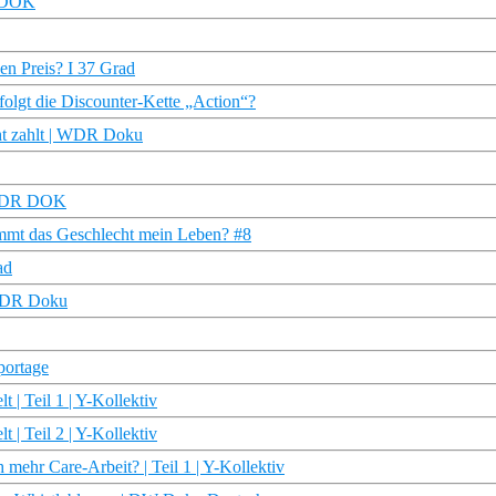
R DOK
en Preis? I 37 Grad
folgt die Discounter-Kette „Action“?
cht zahlt | WDR Doku
| MDR DOK
stimmt das Geschlecht mein Leben? #8
ad
 NDR Doku
portage
 | Teil 1 | Y-Kollektiv
 | Teil 2 | Y-Kollektiv
mehr Care-Arbeit? | Teil 1 | Y-Kollektiv