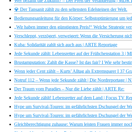
Wer bezahlt die Zukunft? – Der Preis der Veränderung | MD
💎 Der Tansanit zählt zu den seltensten Edelsteinen der Welt.
Bedienungsanleitung für den Körper: Selbstoptimierung um jed
„Wir haben immer den günstigsten Preis!“ Welche Strategie ver
Verschleppt, verzögert, verweigert: Wenn die Versicherung ni
Kuba: Solidarität zahlt sich auch aus | ARTE Reportage
Jede Sekunde zählt: Lebensretter auf der Frühchenstation 3 
Brustamputation: Zahlt die Kasse? Ist das fair? I Wie sehr be
Wenn jeder Cent zählt – Kurts’ Alltag als Extremsparer I 37 Gr
Notruf 112 – Wenn jede Sekunde zählt | Die Nordreportage |
Der Traum vom Paradies – Nur die Liebe zählt | ARTE Re:
Jede Sekunde zählt! Lebensretter auf dem Land | Focus TV Re
Hype um Survival-Touren: im gefährlichsten Dschungel der Welt
Hype um Survival-Touren: im gefährlichsten Dschungel der Welt
Gleichberechtigung zuhause: Warum leisten Frauen immer noch 