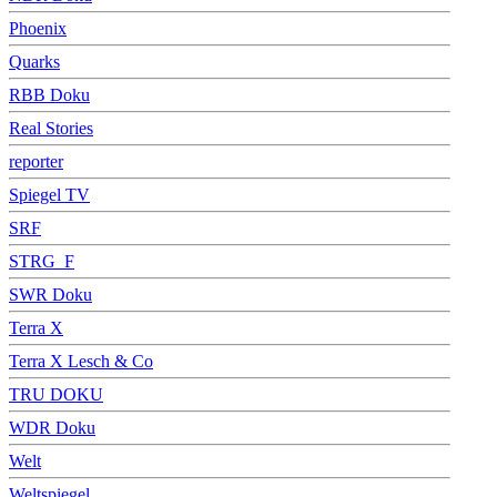
Phoenix
Quarks
RBB Doku
Real Stories
reporter
Spiegel TV
SRF
STRG_F
SWR Doku
Terra X
Terra X Lesch & Co
TRU DOKU
WDR Doku
Welt
Weltspiegel