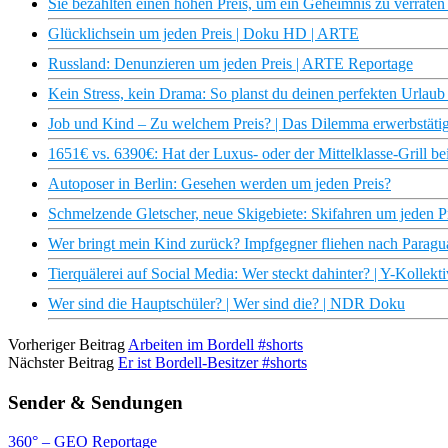
Sie bezahlten einen hohen Preis, um ein Geheimnis zu verrat
Glücklichsein um jeden Preis | Doku HD | ARTE
Russland: Denunzieren um jeden Preis | ARTE Reportage
Kein Stress, kein Drama: So planst du deinen perfekten Urlaub
Job und Kind – Zu welchem Preis? | Das Dilemma erwerbstätige
1651€ vs. 6390€: Hat der Luxus- oder der Mittelklasse-Grill be
Autoposer in Berlin: Gesehen werden um jeden Preis?
Schmelzende Gletscher, neue Skigebiete: Skifahren um jeden Pr
Wer bringt mein Kind zurück? Impfgegner fliehen nach Paragua
Tierquälerei auf Social Media: Wer steckt dahinter? | Y-Kollekti
Wer sind die Hauptschüler? | Wer sind die? | NDR Doku
Vorheriger Beitrag
Arbeiten im Bordell #shorts
Nächster Beitrag
Er ist Bordell-Besitzer #shorts
Sender & Sendungen
360° – GEO Reportage