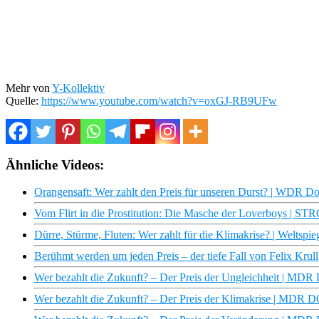
Mehr von
Y-Kollektiv
Quelle:
https://www.youtube.com/watch?v=oxGJ-RB9UFw
Ähnliche Videos:
Orangensaft: Wer zahlt den Preis für unseren Durst? | WDR D
Vom Flirt in die Prostitution: Die Masche der Loverboys | ST
Dürre, Stürme, Fluten: Wer zahlt für die Klimakrise? | Weltspie
Berühmt werden um jeden Preis – der tiefe Fall von Felix Krull
Wer bezahlt die Zukunft? – Der Preis der Ungleichheit | MD
Wer bezahlt die Zukunft? – Der Preis der Klimakrise | MDR 