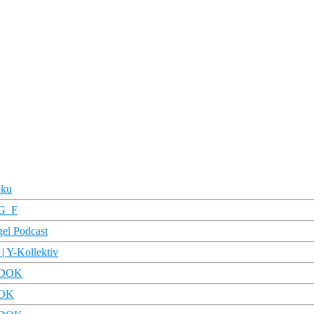
oku
RG_F
gel Podcast
 | Y-Kollektiv
R DOK
DOK