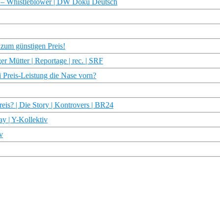
en – Whistleblower | DW Doku Deutsch
 zum günstigen Preis!
r Mütter | Reportage | rec. | SRF
i Preis-Leistung die Nase vorn?
eis? | Die Story | Kontrovers | BR24
y | Y-Kollektiv
v