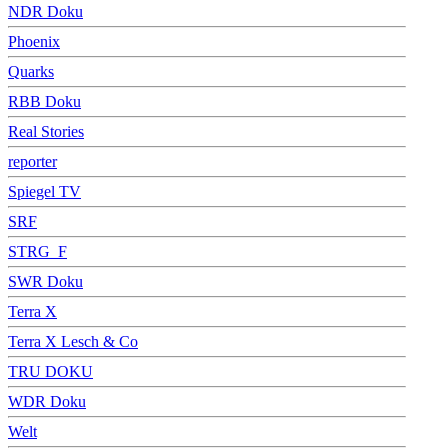
NDR Doku
Phoenix
Quarks
RBB Doku
Real Stories
reporter
Spiegel TV
SRF
STRG_F
SWR Doku
Terra X
Terra X Lesch & Co
TRU DOKU
WDR Doku
Welt