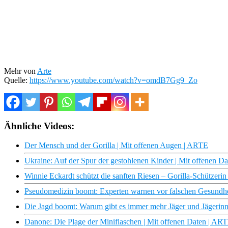
Mehr von
Arte
Quelle:
https://www.youtube.com/watch?v=omdB7Gg9_Zo
Ähnliche Videos:
Der Mensch und der Gorilla | Mit offenen Augen | ARTE
Ukraine: Auf der Spur der gestohlenen Kinder | Mit offenen D
Winnie Eckardt schützt die sanften Riesen – Gorilla-Schützerin
Pseudomedizin boomt: Experten warnen vor falschen Gesundhe
Die Jagd boomt: Warum gibt es immer mehr Jäger und Jägerinn
Danone: Die Plage der Miniflaschen | Mit offenen Daten | AR