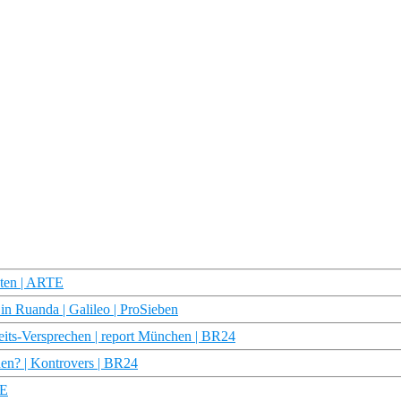
aten | ARTE
 in Ruanda | Galileo | ProSieben
its-Versprechen | report München | BR24
en? | Kontrovers | BR24
TE