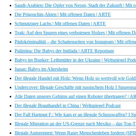
Saudi-Arabien: Die Opfer von Neom, Stadt der Zukunft | Mit 
Die Prigoschin-Akten | Mit offenen Daten | ARTE
Schmutziger Lachs | Mit offenen Daten | ARTE
Teak: Auf den Spuren eines verbotenen Holzes | Mit offenen 
Pädokriminalität – die Schattenseiten von Instagram | Mit off
Palästina: Die Babys der Intifada | ARTE Reportage
Babys im Bunker: Leihmütter in der Ukraine | Weltspiegel Pod
Japan: Babys im Altersheim
Der illegale Handel mit Holz: Wenn Holz so wertvoll wie Gold i
Undercover: Illegale Geschäfte mit russischem Holz I Spurensuc
Alle Daten unseres Gehirns auf einen Roboter übertragen? | A
Der illegale Brauthandel in China | Weltspiegel Podcast
Der Fall Hartmut F.: Wie kam er an illegale Schusswaffen? I Sp
Illegale Migration an der US-Grenze nach Mexiko – das Top-
Illegale Autorennen: Wenn Raser Menschenleben fordern (S