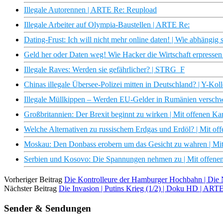
Illegale Autorennen | ARTE Re: Reupload
Illegale Arbeiter auf Olympia-Baustellen | ARTE Re:
Dating-Frust: Ich will nicht mehr online daten! | Wie abhängig
Geld her oder Daten weg! Wie Hacker die Wirtschaft erpresse
Illegale Raves: Werden sie gefährlicher? | STRG_F
Chinas illegale Übersee-Polizei mitten in Deutschland? | Y-Koll
Illegale Müllkippen – Werden EU-Gelder in Rumänien versc
Großbritannien: Der Brexit beginnt zu wirken | Mit offenen K
Welche Alternativen zu russischem Erdgas und Erdöl? | Mit o
Moskau: Den Donbass erobern um das Gesicht zu wahren | Mi
Serbien und Kosovo: Die Spannungen nehmen zu | Mit offene
Vorheriger Beitrag
Die Kontrolleure der Hamburger Hochbahn | Die
Nächster Beitrag
Die Invasion | Putins Krieg (1/2) | Doku HD | ART
Sender & Sendungen