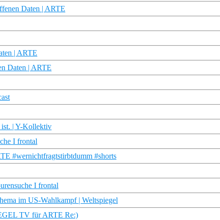
offenen Daten | ARTE
Daten | ARTE
enen Daten | ARTE
cast
st. | Y-Kollektiv
he I frontal
RTE #wernichtfragtstirbtdumm #shorts
urensuche I frontal
Thema im US-Wahlkampf | Weltspiegel
PIEGEL TV für ARTE Re:)