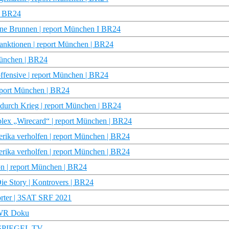
 | BR24
kene Brunnen | report München I BR24
Sanktionen | report München | BR24
 München | BR24
fensive | report München | BR24
 report München | BR24
e durch Krieg | report München | BR24
ex „Wirecard“ | report München | BR24
erika verholfen | report München | BR24
erika verholfen | report München | BR24
on | report München | BR24
ie Story | Kontrovers | BR24
orter | 3SAT SRF 2021
 SWR Doku
 | SPIEGEL TV