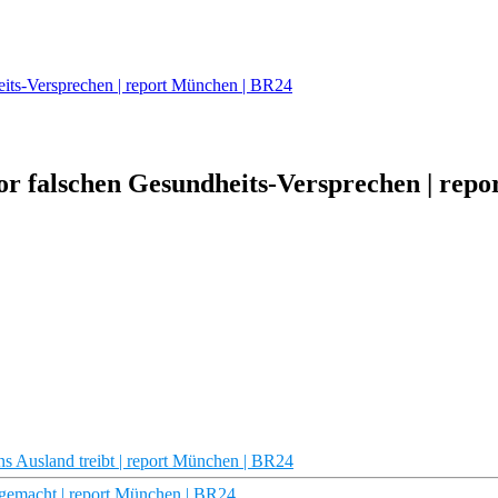
its-Versprechen | report München | BR24
 falschen Gesundheits-Versprechen | repo
s Ausland treibt | report München | BR24
 gemacht | report München | BR24