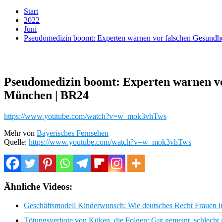
Start
2022
Juni
Pseudomedizin boomt: Experten warnen vor falschen Gesundhe
Pseudomedizin boomt: Experten warnen vor
München | BR24
https://www.youtube.com/watch?v=w_mok3vhTws
Mehr von
Bayerisches Fernsehen
Quelle:
https://www.youtube.com/watch?v=w_mok3vhTws
Ähnliche Videos:
Geschäftsmodell Kinderwunsch: Wie deutsches Recht Frauen in
Tötungsverbote von Küken, die Folgen: Gut gemeint, schlecht