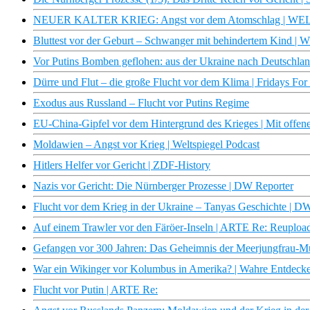
NEUER KALTER KRIEG: Angst vor dem Atomschlag | WEL
Bluttest vor der Geburt – Schwanger mit behindertem Kind 
Vor Putins Bomben geflohen: aus der Ukraine nach Deutschl
Dürre und Flut – die große Flucht vor dem Klima | Fridays For
Exodus aus Russland – Flucht vor Putins Regime
EU-China-Gipfel vor dem Hintergrund des Krieges | Mit offe
Moldawien – Angst vor Krieg | Weltspiegel Podcast
Hitlers Helfer vor Gericht | ZDF-History
Nazis vor Gericht: Die Nürnberger Prozesse | DW Reporter
Flucht vor dem Krieg in der Ukraine – Tanyas Geschichte | 
Auf einem Trawler vor den Färöer-Inseln | ARTE Re: Reuploa
Gefangen vor 300 Jahren: Das Geheimnis der Meerjungfrau-Mum
War ein Wikinger vor Kolumbus in Amerika? | Wahre Entdecke
Flucht vor Putin | ARTE Re: