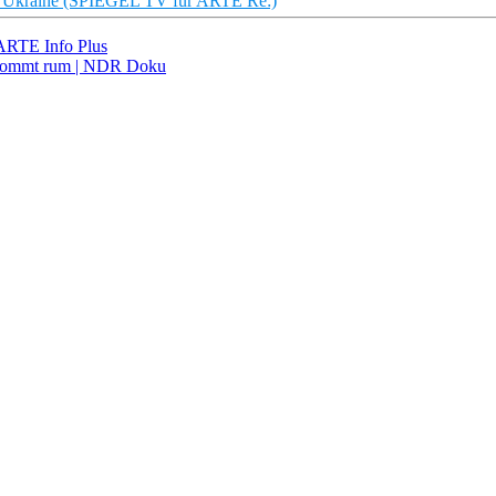
er Ukraine (SPIEGEL TV für ARTE Re:)
 ARTE Info Plus
d kommt rum | NDR Doku