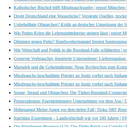
Katholischer Bischof trifft Missbrauchsopfer | report München
Droht Deutschland eine Wasserkrise? Versiegte Quellen, troc
Unbehelligte Oligarchen? Kritik an deutscher Umsetzung der 
Wie Putins Krieg die Lebensmittelpreise steigen lässt | report
Dämmen gegen Putin? Handwerkermangel bremst Sanierungsof
Wie Wirtschaft und Politik in die Russland-Falle schlitterten |
Genervte Verbraucher, frustrierte Unternehmer: Lieferengpäss
Marsalek und die Geheimdienste: Neue Recherchen zum Kompl
Missbrauchs-beschuldigte Priester an Justiz vorbei nach Südam
Missbrauchs-beschuldigte Priester an Justiz vorbei nach Südam
Sonne, Strand und Oligarchen: Die Türkei-Russland-Connecti
Preisexplosion: Energieintensive Unternehmen vor dem Aus | D
Höhenangst Meine Angst vor dem tiefen Fall | Doku SRF Rep
Joachims Experiment – Landwirtschaft wie vor 100 Jahren |
Die Nürnberger Prozesse (1/3): Das Dritte Reich vor Gericht