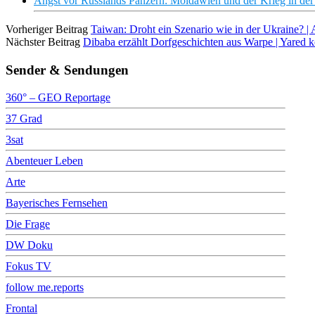
Angst vor Russlands Panzern: Moldawien und der Krieg in d
Vorheriger Beitrag
Taiwan: Droht ein Szenario wie in der Ukraine? |
Nächster Beitrag
Dibaba erzählt Dorfgeschichten aus Warpe | Yare
Sender & Sendungen
360° – GEO Reportage
37 Grad
3sat
Abenteuer Leben
Arte
Bayerisches Fernsehen
Die Frage
DW Doku
Fokus TV
follow me.reports
Frontal