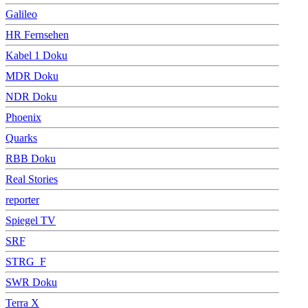
Galileo
HR Fernsehen
Kabel 1 Doku
MDR Doku
NDR Doku
Phoenix
Quarks
RBB Doku
Real Stories
reporter
Spiegel TV
SRF
STRG_F
SWR Doku
Terra X