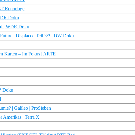
T Reportage
| WDR Doku
and | WDR Doku
 Future | Displaced Teil 3/3 | DW Doku
nen Karten – Im Fokus | ARTE
DW Doku
d
ie? | Galileo | ProSieben
r Amerikas | Terra X