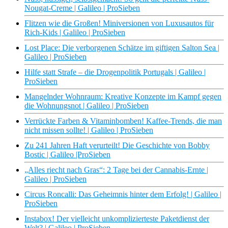
Nougat-Creme | Galileo | ProSieben
Flitzen wie die Großen! Miniversionen von Luxusautos für
Rich-Kids | Galileo | ProSieben
Lost Place: Die verborgenen Schätze im giftigen Salton Sea |
Galileo | ProSieben
Hilfe statt Strafe – die Drogenpolitik Portugals | Galileo |
ProSieben
Mangelnder Wohnraum: Kreative Konzepte im Kampf gegen
die Wohnungsnot | Galileo | ProSieben
Verrückte Farben & Vitaminbomben! Kaffee-Trends, die man
nicht missen sollte! | Galileo | ProSieben
Zu 241 Jahren Haft verurteilt! Die Geschichte von Bobby
Bostic | Galileo |ProSieben
„Alles riecht nach Gras“: 2 Tage bei der Cannabis-Ernte |
Galileo | ProSieben
Circus Roncalli: Das Geheimnis hinter dem Erfolg! | Galileo |
ProSieben
Instabox! Der vielleicht unkomplizierteste Paketdienst der
Welt? | Galileo | ProSieben