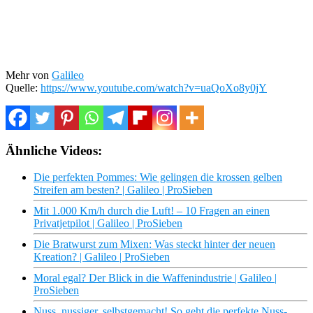
Mehr von
Galileo
Quelle:
https://www.youtube.com/watch?v=uaQoXo8y0jY
Ähnliche Videos:
Die perfekten Pommes: Wie gelingen die krossen gelben
Streifen am besten? | Galileo | ProSieben
Mit 1.000 Km/h durch die Luft! – 10 Fragen an einen
Privatjetpilot | Galileo | ProSieben
Die Bratwurst zum Mixen: Was steckt hinter der neuen
Kreation? | Galileo | ProSieben
Moral egal? Der Blick in die Waffenindustrie | Galileo |
ProSieben
Nuss, nussiger, selbstgemacht! So geht die perfekte Nuss-