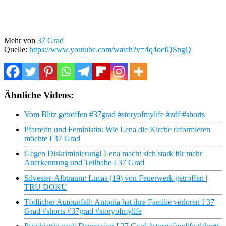
Mehr von
37 Grad
Quelle:
https://www.youtube.com/watch?v=4q4ociQSngQ
Ähnliche Videos:
Vom Blitz getroffen #37grad #storyofmylife #zdf #shorts
Pfarrerin und Feministin: Wie Lena die Kirche reformieren
möchte I 37 Grad
Gegen Diskriminierung! Lena macht sich stark für mehr
Anerkennung und Teilhabe I 37 Grad
Silvester-Albtraum: Lucas (19) von Feuerwerk getroffen |
TRU DOKU
Tödlicher Autounfall: Antonia hat ihre Familie verloren I 37
Grad #shorts #37grad #storyofmylife