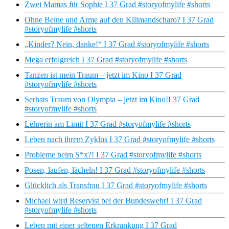
Zwei Mamas für Sophie I 37 Grad #storyofmylife #shorts
Ohne Beine und Arme auf den Kilimandscharo? I 37 Grad
#storyofmylife #shorts
„Kinder? Nein, danke!“ I 37 Grad #storyofmylife #shorts
Mega erfolgreich I 37 Grad #storyofmylife #shorts
Tanzen ist mein Traum – jetzt im Kino I 37 Grad
#storyofmylife #shorts
Serhats Traum von Olympia – jetzt im Kino!I 37 Grad
#storyofmylife #shorts
Lehrerin am Limit I 37 Grad #storyofmylife #shorts
Leben nach ihrem Zyklus I 37 Grad #storyofmylife #shorts
Probleme beim S*x?! I 37 Grad #storyofmylife #shorts
Posen, laufen, lächeln! I 37 Grad #storyofmylife #shorts
Glücklich als Transfrau I 37 Grad #storyofmylife #shorts
Michael wird Reservist bei der Bundeswehr! I 37 Grad
#storyofmylife #shorts
Leben mit einer seltenen Erkrankung I 37 Grad