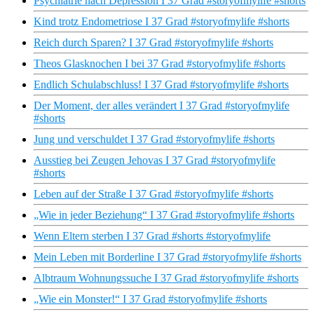
Psychiatrie nach Depression I 37 Grad #storyofmylife #shorts
Kind trotz Endometriose I 37 Grad #storyofmylife #shorts
Reich durch Sparen? I 37 Grad #storyofmylife #shorts
Theos Glasknochen I bei 37 Grad #storyofmylife #shorts
Endlich Schulabschluss! I 37 Grad #storyofmylife #shorts
Der Moment, der alles verändert I 37 Grad #storyofmylife
#shorts
Jung und verschuldet I 37 Grad #storyofmylife #shorts
Ausstieg bei Zeugen Jehovas I 37 Grad #storyofmylife
#shorts
Leben auf der Straße I 37 Grad #storyofmylife #shorts
„Wie in jeder Beziehung“ I 37 Grad #storyofmylife #shorts
Wenn Eltern sterben I 37 Grad #shorts #storyofmylife
Mein Leben mit Borderline I 37 Grad #storyofmylife #shorts
Albtraum Wohnungssuche I 37 Grad #storyofmylife #shorts
„Wie ein Monster!“ I 37 Grad #storyofmylife #shorts