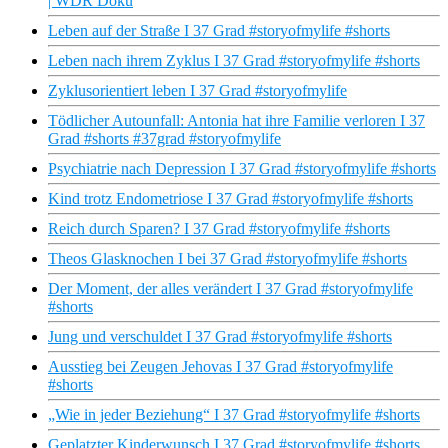
| WDR Doku
Leben auf der Straße I 37 Grad #storyofmylife #shorts
Leben nach ihrem Zyklus I 37 Grad #storyofmylife #shorts
Zyklusorientiert leben I 37 Grad #storyofmylife
Tödlicher Autounfall: Antonia hat ihre Familie verloren I 37
Grad #shorts #37grad #storyofmylife
Psychiatrie nach Depression I 37 Grad #storyofmylife #shorts
Kind trotz Endometriose I 37 Grad #storyofmylife #shorts
Reich durch Sparen? I 37 Grad #storyofmylife #shorts
Theos Glasknochen I bei 37 Grad #storyofmylife #shorts
Der Moment, der alles verändert I 37 Grad #storyofmylife
#shorts
Jung und verschuldet I 37 Grad #storyofmylife #shorts
Ausstieg bei Zeugen Jehovas I 37 Grad #storyofmylife
#shorts
„Wie in jeder Beziehung“ I 37 Grad #storyofmylife #shorts
Geplatzter Kinderwunsch I 37 Grad #storyofmylife #shorts