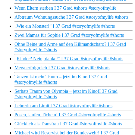
Wenn Eltern sterben I 37 Grad #shorts #storyofmylife
Albtraum Wohnungssuche I 37 Grad #storyofmylife #shorts
„Wie ein Monster!“ I 37 Grad #storyofmylife #shorts
Zwei Mamas für Sophie I 37 Grad #storyofmylife #shorts
Ohne Beine und Arme auf den Kilimandscharo? I 37 Grad
#storyofmylife #shorts
„Kinder? Nein, danke!“ I 37 Grad #storyofmylife #shorts
Mega erfolgreich I 37 Grad #storyofmylife #shorts
Tanzen ist mein Traum – jetzt im Kino I 37 Grad
#storyofmylife #shorts
Serhats Traum von Olympia – jetzt im Kino!I 37 Grad
#storyofmylife #shorts
Lehrerin am Limit I 37 Grad #storyofmylife #shorts
Posen, laufen, lächeln! I 37 Grad #storyofmylife #shorts
Glücklich als Transfrau I 37 Grad #storyofmylife #shorts
Michael wird Reservist bei der Bundeswehr! I 37 Grad