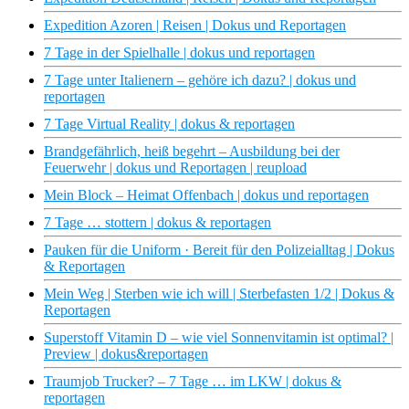
Expedition Azoren | Reisen | Dokus und Reportagen
7 Tage in der Spielhalle | dokus und reportagen
7 Tage unter Italienern – gehöre ich dazu? | dokus und
reportagen
7 Tage Virtual Reality | dokus & reportagen
Brandgefährlich, heiß begehrt – Ausbildung bei der
Feuerwehr | dokus und Reportagen | reupload
Mein Block – Heimat Offenbach | dokus und reportagen
7 Tage … stottern | dokus & reportagen
Pauken für die Uniform · Bereit für den Polizeialltag | Dokus
& Reportagen
Mein Weg | Sterben wie ich will | Sterbefasten 1/2 | Dokus &
Reportagen
Superstoff Vitamin D – wie viel Sonnenvitamin ist optimal? |
Preview | dokus&reportagen
Traumjob Trucker? – 7 Tage … im LKW | dokus &
reportagen