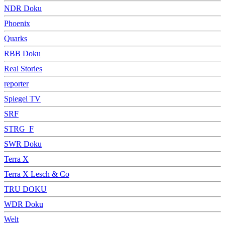
NDR Doku
Phoenix
Quarks
RBB Doku
Real Stories
reporter
Spiegel TV
SRF
STRG_F
SWR Doku
Terra X
Terra X Lesch & Co
TRU DOKU
WDR Doku
Welt