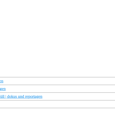
gen
agen
ll | dokus und reportagen