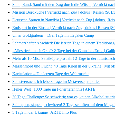
Sand, Sand, Sand mit dem Zug durch die Wüste | Verrückt nach
Mission Bordküche | Verrückt nach Zug | dokus | Reisen (S01/
Deutsche Spuren in Namibia | Verrückt nach Zug | dokus | Rei
Endspurt in der Etosha | Verrückt nach Zug | dokus | Reisen (S
Unter Goldgräbern – Drei Tage im illegalen Camp
Schmerzhafter Abschied: Die letzten Tage in einem Traditionsge
„Alles riecht nach Gras“: 2 Tage bei der Cannabis-Ernte | Galil
Mehr als 10 Mio. Salatköpfe pro Jahr! 2 Tage in der futuristisch
Massenmord und Flucht: 40 Tage Krieg in der Ukraine | Mit o
Kapitulation – Die letzten Tage der Wehrmacht
Selbstversuch: Ich lebe 3 Tage im Metaverse | reporter
Heller Weg | 1000 Tage im Foltergefängnis | ARTE
30 Tage Challenge: So schwierig war es, keinen Alkohol zu trin
Schleppen, stapeln, schwitzen! 2 Tage schuften auf dem Mega-
5 Tage in der Ukraine | ARTE Info Plus