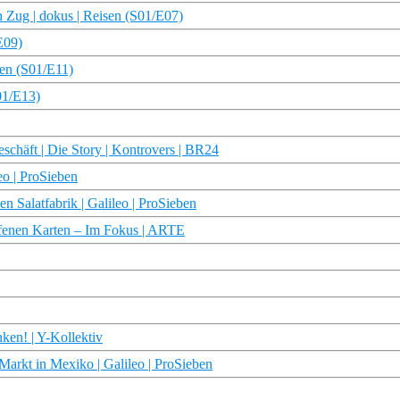
 Zug | dokus | Reisen (S01/E07)
E09)
sen (S01/E11)
01/E13)
schäft | Die Story | Kontrovers | BR24
eo | ProSieben
en Salatfabrik | Galileo | ProSieben
ffenen Karten – Im Fokus | ARTE
ken! | Y-Kollektiv
Markt in Mexiko | Galileo | ProSieben