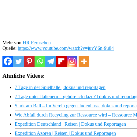
Mehr von
HR Fernsehen
Quelle:
https://www.youtube.com/watch?v=juyY6n-9u84
Ähnliche Videos:
7 Tage in der Spielhalle | dokus und reportagen
7 Tage unter Italienern – gehöre ich dazu? | dokus und reporta
Stark am Ball – Im Verein gegen Judenhass | dokus und report
Wie Abfall durch Recycling zur Ressource wird – Ressource Mü
Expedition Deutschland | Reisen | Dokus und Reportagen
Expedition Azoren | Reisen | Dokus und Reportagen