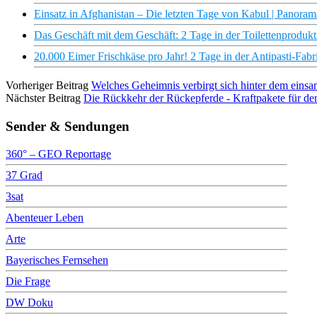
Einsatz in Afghanistan – Die letzten Tage von Kabul | Panor
Das Geschäft mit dem Geschäft: 2 Tage in der Toilettenprodukti
20.000 Eimer Frischkäse pro Jahr! 2 Tage in der Antipasti-Fabri
Vorheriger Beitrag
Welches Geheimnis verbirgt sich hinter dem einsam
Nächster Beitrag
Die Rückkehr der Rückepferde - Kraftpakete für d
Sender & Sendungen
360° – GEO Reportage
37 Grad
3sat
Abenteuer Leben
Arte
Bayerisches Fernsehen
Die Frage
DW Doku