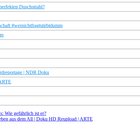
 perfekten Duschstrahl?
schaft #wernichtfragtstirbtdumm
mm
ordreportage | NDR Doku
| ARTE
: Wie gefährlich ist er?
 Leben aus dem All | Doku HD Reupload | ARTE