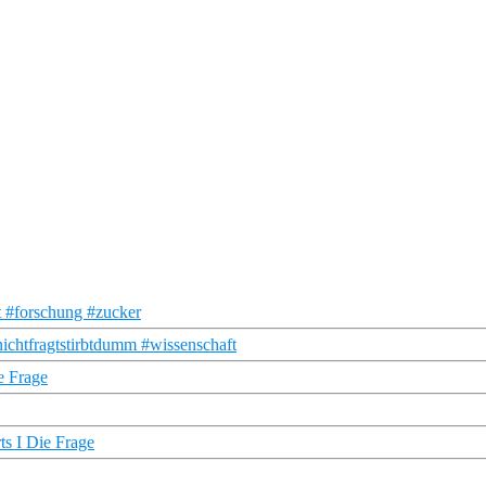
t #forschung #zucker
chtfragtstirbtdumm #wissenschaft
e Frage
ts I Die Frage