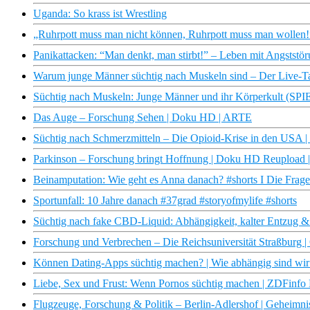
Uganda: So krass ist Wrestling
„Ruhrpott muss man nicht können, Ruhrpott muss man wollen!”
Panikattacken: “Man denkt, man stirbt!” – Leben mit Angststö
Warum junge Männer süchtig nach Muskeln sind – Der Live-T
Süchtig nach Muskeln: Junge Männer und ihr Körperkult (S
Das Auge – Forschung Sehen | Doku HD | ARTE
Süchtig nach Schmerzmitteln – Die Opioid-Krise in den USA
Parkinson – Forschung bringt Hoffnung | Doku HD Reupload
Beinamputation: Wie geht es Anna danach? #shorts I Die Frage
Sportunfall: 10 Jahre danach #37grad #storyofmylife #shorts
Süchtig nach fake CBD-Liquid: Abhängigkeit, kalter Entzug & K
Forschung und Verbrechen – Die Reichsuniversität Straßburg 
Können Dating-Apps süchtig machen? | Wie abhängig sind wi
Liebe, Sex und Frust: Wenn Pornos süchtig machen | ZDFinfo
Flugzeuge, Forschung & Politik – Berlin-Adlershof | Geheimni