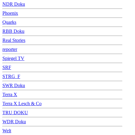
NDR Doku
Phoenix
Quarks
RBB Doku
Real Stories
reporter
Spiegel TV
SRF
STRG_F
SWR Doku
Terra X
Terra X Lesch & Co
TRU DOKU
WDR Doku
Welt