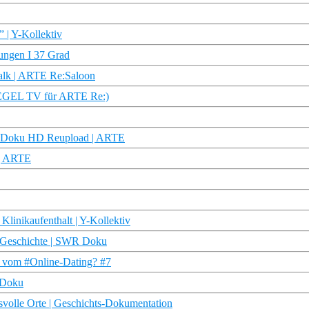
 | Y-Kollektiv
rungen I 37 Grad
alk | ARTE Re:Saloon
PIEGEL TV für ARTE Re:)
 | Doku HD Reupload | ARTE
 | ARTE
linikaufenthalt | Y-Kollektiv
| Geschichte | SWR Doku
r vom #Online-Dating? #7
 Doku
svolle Orte | Geschichts-Dokumentation