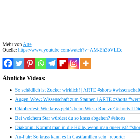
Mehr von
Arte
Quelle:
https://www.youtube.com/watch?v=AM-Eh3bVLEc
Ähnliche Videos:
So schädlich ist Zucker wirklich! | ARTE #shorts #wissenschaf
Augen-Wow: Wissenschaft zum Staunen | ARTE #shorts #werni
Oktoberfest: Wie krass geht’s beim Wiesn Run zu? #shorts I Di
Bei welchem Star würdest du so krass abgehen? #shorts
Diakonin: Kommt man in die Hölle, wenn man queer ist? #shor
Au-Pair: So krass kann es in Gastfamilien sein | reporter