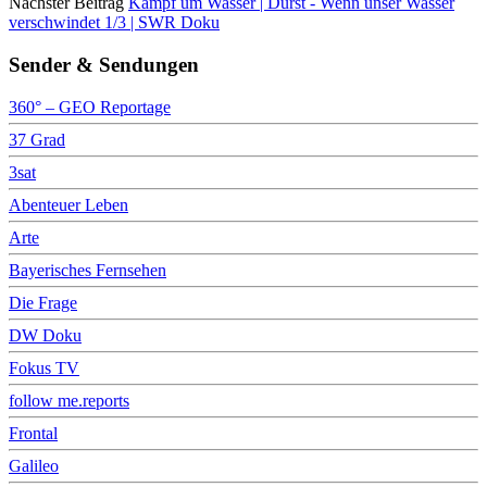
Nächster Beitrag
Kampf um Wasser | Durst - Wenn unser Wasser
verschwindet 1/3 | SWR Doku
Sender & Sendungen
360° – GEO Reportage
37 Grad
3sat
Abenteuer Leben
Arte
Bayerisches Fernsehen
Die Frage
DW Doku
Fokus TV
follow me.reports
Frontal
Galileo