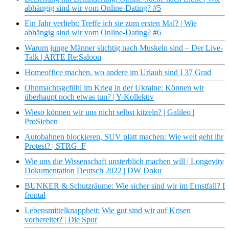
abhängig sind wir vom Online-Dating? #5
Ein Jahr verliebt: Treffe ich sie zum ersten Mal? | Wie
abhängig sind wir vom Online-Dating? #6
Warum junge Männer süchtig nach Muskeln sind – Der Live-
Talk | ARTE Re:Saloon
Homeoffice machen, wo andere im Urlaub sind I 37 Grad
Ohnmachtsgefühl im Krieg in der Ukraine: Können wir
überhaupt noch etwas tun? | Y-Kollektiv
Wieso können wir uns nicht selbst kitzeln? | Galileo |
ProSieben
Autobahnen blockieren, SUV platt machen: Wie weit geht ihr
Protest? | STRG_F
Wie uns die Wissenschaft unsterblich machen will | Longevity
Dokumentation Deutsch 2022 | DW Doku
BUNKER & Schutzräume: Wie sicher sind wir im Ernstfall? I
frontal
Lebensmittelknappheit: Wie gut sind wir auf Krisen
vorbereitet? | Die Spur