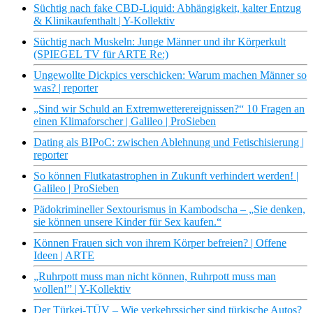
Süchtig nach fake CBD-Liquid: Abhängigkeit, kalter Entzug
& Klinikaufenthalt | Y-Kollektiv
Süchtig nach Muskeln: Junge Männer und ihr Körperkult
(SPIEGEL TV für ARTE Re:)
Ungewollte Dickpics verschicken: Warum machen Männer so
was? | reporter
„Sind wir Schuld an Extremwetterereignissen?“ 10 Fragen an
einen Klimaforscher | Galileo | ProSieben
Dating als BIPoC: zwischen Ablehnung und Fetischisierung |
reporter
So können Flutkatastrophen in Zukunft verhindert werden! |
Galileo | ProSieben
Pädokrimineller Sextourismus in Kambodscha – „Sie denken,
sie können unsere Kinder für Sex kaufen.“
Können Frauen sich von ihrem Körper befreien? | Offene
Ideen | ARTE
„Ruhrpott muss man nicht können, Ruhrpott muss man
wollen!” | Y-Kollektiv
Der Türkei-TÜV – Wie verkehrssicher sind türkische Autos?