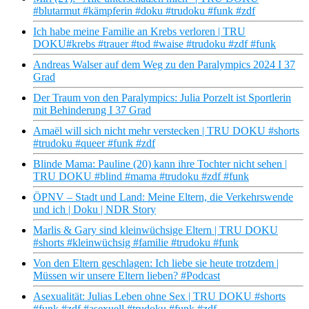
#blutarmut #kämpferin #doku #trudoku #funk #zdf
Ich habe meine Familie an Krebs verloren | TRU
DOKU#krebs #trauer #tod #waise #trudoku #zdf #funk
Andreas Walser auf dem Weg zu den Paralympics 2024 I 37
Grad
Der Traum von den Paralympics: Julia Porzelt ist Sportlerin
mit Behinderung I 37 Grad
Amaël will sich nicht mehr verstecken | TRU DOKU #shorts
#trudoku #queer #funk #zdf
Blinde Mama: Pauline (20) kann ihre Tochter nicht sehen |
TRU DOKU #blind #mama #trudoku #zdf #funk
ÖPNV – Stadt und Land: Meine Eltern, die Verkehrswende
und ich | Doku | NDR Story
Marlis & Gary sind kleinwüchsige Eltern | TRU DOKU
#shorts #kleinwüchsig #familie #trudoku #funk
Von den Eltern geschlagen: Ich liebe sie heute trotzdem |
Müssen wir unsere Eltern lieben? #Podcast
Asexualität: Julias Leben ohne Sex | TRU DOKU #shorts
#funk #zdf #asexuell #trudoku #funk #zdf