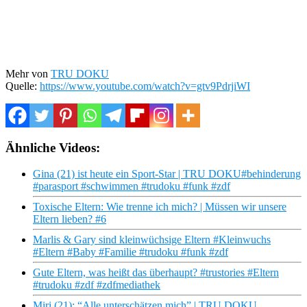
Mehr von
TRU DOKU
Quelle:
https://www.youtube.com/watch?v=gtv9PdrjiWI
Ähnliche Videos:
Gina (21) ist heute ein Sport-Star | TRU DOKU#behinderung
#parasport #schwimmen #trudoku #funk #zdf
Toxische Eltern: Wie trenne ich mich? | Müssen wir unsere
Eltern lieben? #6
Marlis & Gary sind kleinwüchsige Eltern #Kleinwuchs
#Eltern #Baby #Familie #trudoku #funk #zdf
Gute Eltern, was heißt das überhaupt? #trustories #Eltern
#trudoku #zdf #zdfmediathek
Miri (21): “Alle unterschätzen mich” | TRU DOKU