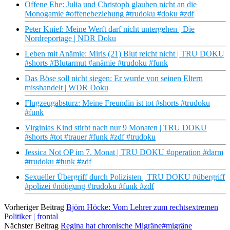
Offene Ehe: Julia und Christoph glauben nicht an die
Monogamie #offenebeziehung #trudoku #doku #zdf
Peter Knief: Meine Werft darf nicht untergehen | Die
Nordreportage | NDR Doku
Leben mit Anämie: Miris (21) Blut reicht nicht | TRU DOKU
#shorts #Blutarmut #anämie #trudoku #funk
Das Böse soll nicht siegen: Er wurde von seinen Eltern
misshandelt | WDR Doku
Flugzeugabsturz: Meine Freundin ist tot #shorts #trudoku
#funk
Virginias Kind stirbt nach nur 9 Monaten | TRU DOKU
#shorts #tot #trauer #funk #zdf #trudoku
Jessica Not OP im 7. Monat | TRU DOKU #operation #darm
#trudoku #funk #zdf
Sexueller Übergriff durch Polizisten | TRU DOKU #übergriff
#polizei #nötigung #trudoku #funk #zdf
Vorheriger Beitrag
Björn Höcke: Vom Lehrer zum rechtsextremen
Politiker | frontal
Nächster Beitrag
Regina hat chronische Migräne#migräne