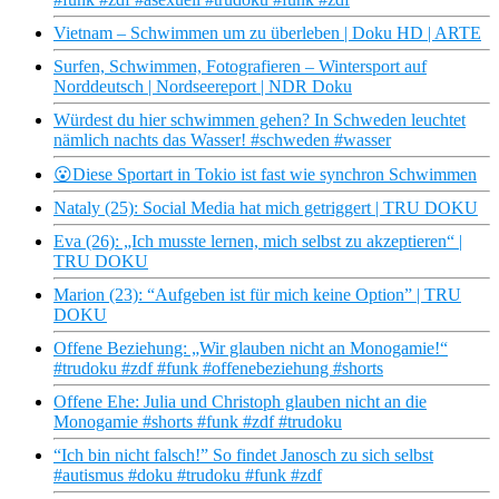
Vietnam – Schwimmen um zu überleben | Doku HD | ARTE
Surfen, Schwimmen, Fotografieren – Wintersport auf
Norddeutsch | Nordseereport | NDR Doku
Würdest du hier schwimmen gehen? In Schweden leuchtet
nämlich nachts das Wasser! #schweden #wasser
😮Diese Sportart in Tokio ist fast wie synchron Schwimmen
Nataly (25): Social Media hat mich getriggert | TRU DOKU
Eva (26): „Ich musste lernen, mich selbst zu akzeptieren“ |
TRU DOKU
Marion (23): “Aufgeben ist für mich keine Option” | TRU
DOKU
Offene Beziehung: „Wir glauben nicht an Monogamie!“
#trudoku #zdf #funk #offenebeziehung #shorts
Offene Ehe: Julia und Christoph glauben nicht an die
Monogamie #shorts #funk #zdf #trudoku
“Ich bin nicht falsch!” So findet Janosch zu sich selbst
#autismus #doku #trudoku #funk #zdf