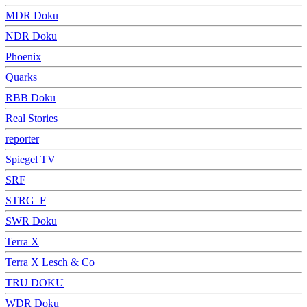
MDR Doku
NDR Doku
Phoenix
Quarks
RBB Doku
Real Stories
reporter
Spiegel TV
SRF
STRG_F
SWR Doku
Terra X
Terra X Lesch & Co
TRU DOKU
WDR Doku