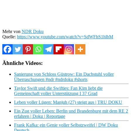
Mehr von
NDR Doku
Quelle:
https://www.youtube.com/watch?v=SdWFhS1hlbM
Ähnliche Videos:
Sanierung von Schloss Güstrow: Ein Dachstuhl voller
Überraschungen #ndr #ndrdoku #shorts
Taylor Swift und die Swifties: Fan Kim liebt die
Gemeinschaft voller Unterstützung I 37 Grad
Leben voller Lügen: Manjuh (27) steigt aus | TRU DOKU
Ein Zug voller Leben: Berlin und Brandenburg mit dem RE 2
erfahren | Doku | Reportage
Frank Kafka: ein Genie voller Selbstzweifel | DW Doku
Deutsch