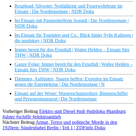
Reupload: Silvester: Notfallärzte und Feuerwehrleute im
Einsatz | Die Nordreportage | NDR Doku
Im Einsatz mit Pannenhelferin Songül | Die Nordreportage |
NDR Doku
Im Einsatz für Touristen und Co.: Blick hinter Sylts Kulissen |
die nordstory | NDR Doku
Immer bereit für den Ernstfall | Wahre Helden – Einsatz fürs
THW | NDR Doku
Ganze Folge: Immer bereit für den Ernstfall | Wahre Helden –
Einsatz fürs THW | NDR Doku
Dämmen, Aufrüsten, Sparen helfen: Experten im Einsatz
gegen die Energiekrise | Die Nordreportage | N
Einsatz auf der Weser: Wasserschutzpolizei, Binnenschiffer
und Personentransport | Die Nordreportage
Vorheriger Beitrag
Elektro statt Diesel #ndr #ndrdoku #hamburg
#alster #schiffe #elektroantrieb
Nächster Beitrag
Armut, Terror und politische Morde in den
1920ern: Sündenbabel Berlin | Teil 1 | ZDFinfo Doku