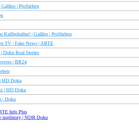
 Galileo | ProSieben
en
 Kaffeekultur! | Galileo | ProSieben
chen TV | Fake News | ARTE
| Doku Real Stories
trovers | BR24
ieben
| HD Doku
 | HD Doku
n | Doku
RTE Info Plus
die nordstory | NDR Doku