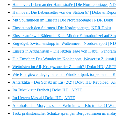
Hannover: Leben an der Hauptstraße | Die Nordreportage | 
Hannover: Die Lebensretter von der Station 67 | Doku & Rep
Mit Spürhunden im Einsatz | Die Nordreportage | NDR Doku
Einsatz nach den Stürmen | Die Nordreportage | NDR Doku
Einsatz auf zwei Rädern in Kiel: Mit der Fahrradpolizei auf S
Zugvögel: Zwischenstopp im Wattenmeer | Nordseereport | 
Einsatz in Afghanistan – Die letzten Tage von Kabul | Panor
Die Emscher: Das Wunder im Kohlenpott | Wasser ist Zukunft
Wettrüsten im All, Kriegszone der Zukunft? | Doku HD | ART
Wie Energiewendegegner einen Windkraftpark torpedieren – 
Antarktika – Der Schatz im Eis (2/2) | Doku HD Reupload | 
Im Tuktuk zur Freiheit | Doku HD | ARTE
Im Herzen Massai | Doku HD | ARTE
Alkoholsucht: Morgens schon Wein im Uni-Klo trinken! I Was
Trotz prähistorischer Schätze sprengen Bergbaufirmen im mala