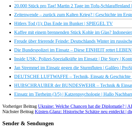
20.000 Stück pro Tag! Martin 2 Tage im Tofu-Schlaraffenland |
Zeitenwende – zurück zum Kalten Krieg? | Geschichte im Erst
Hitlers Tod (1): Das Ende im Bunker | SPIEGEL TV
Kaffee mit einem brennenden Stück Kohle im Glas? Indonesiens
Freude über frierende Feinde: Deutschlands Winter im russis
Die Bundespolizei im Einsatz – Diese EINHEIT rettet LEBEN 
Inside USK: Polizei-Spezialkräfte im Einsatz | Die Story | Kon
Jan Stremmel im Einsatz gegen die Sturmfluten | Galileo | ProS
DEUTSCHE LUFTWAFFE – Technik, Einsatz & Geschichte 
HUBSCHRAUBER der BUNDESWEHR – Technik & Einsatz
Einsatz im Tierheim (3/5) | Katzenpsychologie | Hallo Nachbar
Vorheriger Beitrag
Ukraine: Welche Chancen hat die Diplomatie? | A
Nächster Beitrag
Küsten-Glanz: Historische Schätze neu entdeckt | 
Sender & Sendungen