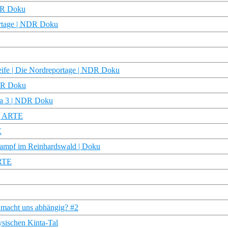
NDR Doku
ortage | NDR Doku
treife | Die Nordreportage | NDR Doku
NDR Doku
ama 3 | NDR Doku
 | ARTE
E
Kampf im Reinhardswald | Doku
ARTE
 macht uns abhängig? #2
ysischen Kinta-Tal