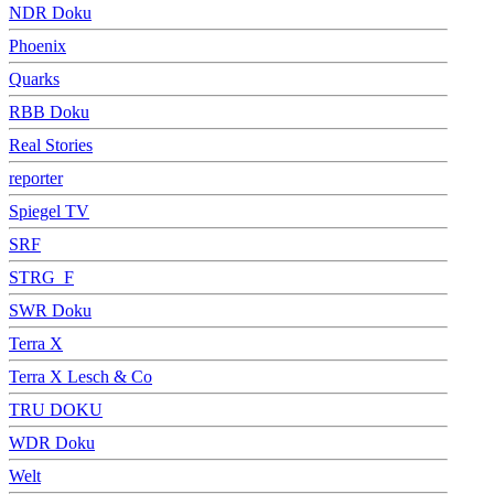
NDR Doku
Phoenix
Quarks
RBB Doku
Real Stories
reporter
Spiegel TV
SRF
STRG_F
SWR Doku
Terra X
Terra X Lesch & Co
TRU DOKU
WDR Doku
Welt