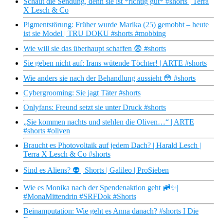
Schaut die Sendung, denn sie ist *richtig gut* #shorts | Terra
X Lesch & Co
Pigmentstörung: Früher wurde Marika (25) gemobbt – heute
ist sie Model | TRU DOKU #shorts #mobbing
Wie will sie das überhaupt schaffen 😨 #shorts
Sie geben nicht auf: Irans wütende Töchter! | ARTE #shorts
Wie anders sie nach der Behandlung aussieht 😳 #shorts
Cybergrooming: Sie jagt Täter #shorts
Onlyfans: Freund setzt sie unter Druck #shorts
„Sie kommen nachts und stehlen die Oliven…“ | ARTE
#shorts #oliven
Braucht es Photovoltaik auf jedem Dach? | Harald Lesch |
Terra X Lesch & Co #shorts
Sind es Aliens? 👽 | Shorts | Galileo | ProSieben
Wie es Monika nach der Spendenaktion geht 🚞✨|
#MonaMittendrin #SRFDok #Shorts
Beinamputation: Wie geht es Anna danach? #shorts I Die