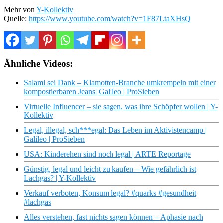
Mehr von
Y-Kollektiv
Quelle:
https://www.youtube.com/watch?v=1F87LtaXHsQ
Ähnliche Videos:
Salami sei Dank – Klamotten-Branche umkrempeln mit einer
kompostierbaren Jeans| Galileo | ProSieben
Virtuelle Influencer – sie sagen, was ihre Schöpfer wollen | Y-
Kollektiv
Legal, illegal, sch***egal: Das Leben im Aktivistencamp |
Galileo | ProSieben
USA: Kinderehen sind noch legal | ARTE Reportage
Günstig, legal und leicht zu kaufen – Wie gefährlich ist
Lachgas? | Y-Kollektiv
Verkauf verboten, Konsum legal? #quarks #gesundheit
#lachgas
Alles verstehen, fast nichts sagen können – Aphasie nach