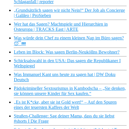
Schlaganfall | reporter
„Grundsätzlich sagen wir nicht Nein!“ Der Job als Concierge
| Galileo | ProSieben
Wer hat das Sagen? Machtspiele und Hierarchien in
Osteuropa | TRACKS East | ARTE
Was würde dein Chef zu einem kleinen Nap im Büro sagen?
😴💤
Leben im Block: Was sagen Berlin-Neuköllns Bewohner?
Schicksalswahl in den USA: Das sagen die Republikaner I
Weltspiegel
Was Immanuel Kant uns heute zu sagen hat | DW Doku
Deutsch
Pädokrimineller Sextourismus in Kambodscha – „Sie denken,
sie können unsere Kinder für Sex kaufen.“
„Es ist K*cke, aber sie ist Gold wert!“ – Auf den Spuren
eines der teuersten Kaffees der Welt
Straßen-Challenge: Sag deiner Mama, dass du sie liebst
#shorts I Die Frage