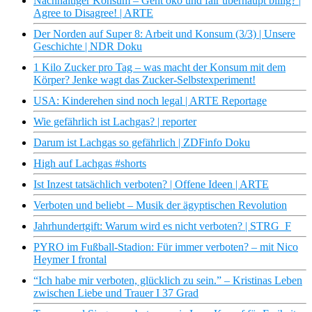
Nachhaltiger Konsum – Geht öko und fair überhaupt billig? |
Agree to Disagree! | ARTE
Der Norden auf Super 8: Arbeit und Konsum (3/3) | Unsere
Geschichte | NDR Doku
1 Kilo Zucker pro Tag – was macht der Konsum mit dem
Körper? Jenke wagt das Zucker-Selbstexperiment!
USA: Kinderehen sind noch legal | ARTE Reportage
Wie gefährlich ist Lachgas? | reporter
Darum ist Lachgas so gefährlich | ZDFinfo Doku
High auf Lachgas #shorts
Ist Inzest tatsächlich verboten? | Offene Ideen | ARTE
Verboten und beliebt – Musik der ägyptischen Revolution
Jahrhundertgift: Warum wird es nicht verboten? | STRG_F
PYRO im Fußball-Stadion: Für immer verboten? – mit Nico
Heymer I frontal
“Ich habe mir verboten, glücklich zu sein.” – Kristinas Leben
zwischen Liebe und Trauer I 37 Grad