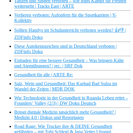
Tanzen und Singen verboten – wie Irans Kampf für Freiheit
weitergeht | Tracks East | ARTE
Verlieren verboten: Aufopfern für die Sportkarriere | Y-
Kollektiv
Sollten Handys im Schulunterricht verboten werden? 👍👎 |
ZDFinfo Doku
Diese Autokennzeichen sind in Deutschland verboten |
ZDFinfo Doku
Eisbaden für eine bessere Gesundheit – Was bringen Kälte
und Atemübungen? | rec. | SRF Dok
Gesundheit für alle | ARTE Re:
Salz, Wein und Gesundheit: Das Kurbad Bad Sulza im
Wandel der Zeiten | MDR DOK
Wie Technologie in der Gesundheit in Ruanda Leben rettet –
Founders‘ Valley (2/3) | DW Doku Deutsch
Bringt digitale Medizin tatsächlich mehr Gesundheit? |
Medizin 4.0 | Dokus und Reportagen
Road Rage: Wie Trucker ihre & DEINE Gesundheit
gefährden – mit Tobi Schlegl & Jana Vetter I frontal