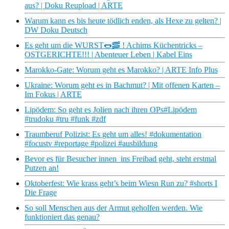
aus? | Doku Reupload | ARTE
Warum kann es bis heute tödlich enden, als Hexe zu gelten? |
DW Doku Deutsch
Es geht um die WURST🌭🥓 ! Achims Küchentricks –
OSTGERICHTE!!! | Abenteuer Leben | Kabel Eins
Marokko-Gate: Worum geht es Marokko? | ARTE Info Plus
Ukraine: Worum geht es in Bachmut? | Mit offenen Karten –
Im Fokus | ARTE
Lipödem: So geht es Jolien nach ihren OPs#Lipödem
#trudoku #tru #funk #zdf
Traumberuf Polizist: Es geht um alles! #dokumentation
#focustv #reportage #polizei #ausbildung
Bevor es für Besucher innen ins Freibad geht, steht erstmal
Putzen an!
Oktoberfest: Wie krass geht’s beim Wiesn Run zu? #shorts I
Die Frage
So soll Menschen aus der Armut geholfen werden. Wie
funktioniert das genau?