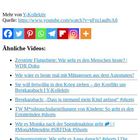
Mehr von
Y-Kollektiv
Quelle:
https://www.youtube.com/watch?v=gFru1au8vA8
Ähnliche Videos:
Zerstörte Flutgebiete: Wie geht es den Menschen heute? |
WDR Doku
Wie wäre es heute mal mit Mittagessen aus dem Automaten?
Sie will freiwillig in den Krieg ziehen – der Konflikt um
Bergkarabach I Y-Kollektiv
Bergkarabach: „Dass ja niemand mein Kind anfasst“ #shorts
TW M*ssbrauchsdarstellungen von Kindern: So geht es den
Ermittelnden #shorts
Wie es Monika nach der Spendenaktion geht 🚞✨|
#MonaMittendrin #SRFDok #Shorts
Beinamputation: Wie geht es Anna danach? #shorts I Die