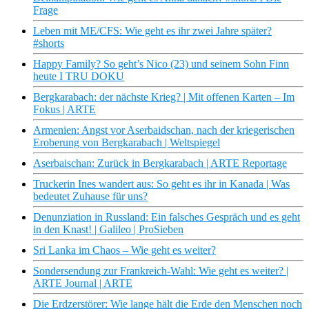
Frage
Leben mit ME/CFS: Wie geht es ihr zwei Jahre später?
#shorts
Happy Family? So geht’s Nico (23) und seinem Sohn Finn
heute I TRU DOKU
Bergkarabach: der nächste Krieg? | Mit offenen Karten – Im
Fokus | ARTE
Armenien: Angst vor Aserbaidschan, nach der kriegerischen
Eroberung von Bergkarabach | Weltspiegel
Aserbaischan: Zurück in Bergkarabach | ARTE Reportage
Truckerin Ines wandert aus: So geht es ihr in Kanada | Was
bedeutet Zuhause für uns?
Denunziation in Russland: Ein falsches Gespräch und es geht
in den Knast! | Galileo | ProSieben
Sri Lanka im Chaos – Wie geht es weiter?
Sondersendung zur Frankreich-Wahl: Wie geht es weiter? |
ARTE Journal | ARTE
Die Erdzerstörer: Wie lange hält die Erde den Menschen noch