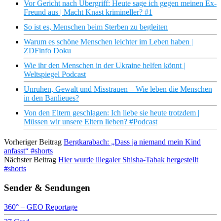
Vor Gericht nach Übergriff: Heute sage ich gegen meinen Ex-
Freund aus | Macht Knast krimineller? #1
So ist es, Menschen beim Sterben zu begleiten
Warum es schöne Menschen leichter im Leben haben |
ZDFinfo Doku
Wie ihr den Menschen in der Ukraine helfen könnt |
Weltspiegel Podcast
Unruhen, Gewalt und Misstrauen – Wie leben die Menschen
in den Banlieues?
Von den Eltern geschlagen: Ich liebe sie heute trotzdem |
Müssen wir unsere Eltern lieben? #Podcast
Vorheriger Beitrag
Bergkarabach: „Dass ja niemand mein Kind
anfasst“ #shorts
Nächster Beitrag
Hier wurde illegaler Shisha-Tabak hergestellt
#shorts
Sender & Sendungen
360° – GEO Reportage