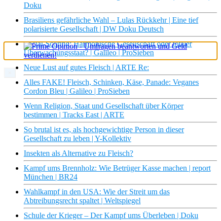
Doku
Brasiliens gefährliche Wahl – Lulas Rückkehr | Eine tief
polarisierte Gesellschaft | DW Doku Deutsch
Social-Scoring: Harmonische Gesellschaft oder totaler
Überwachungsstaat? | Galileo | ProSieben
Neue Lust auf gutes Fleisch | ARTE Re:
×
Alles FAKE! Fleisch, Schinken, Käse, Panade: Veganes
Cordon Bleu | Galileo | ProSieben
Wenn Religion, Staat und Gesellschaft über Körper
bestimmen | Tracks East | ARTE
So brutal ist es, als hochgewichtige Person in dieser
Gesellschaft zu leben | Y-Kollektiv
Insekten als Alternative zu Fleisch?
Kampf ums Brennholz: Wie Betrüger Kasse machen | report
München | BR24
Wahlkampf in den USA: Wie der Streit um das
Abtreibungsrecht spaltet | Weltspiegel
Schule der Krieger – Der Kampf ums Überleben | Doku