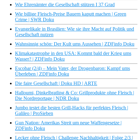
Wie Ehrenämter die Gesellschaft stützen I 37 Grad
Wie billige Fleisch-Preise Bauern kaputt machen | Green
Crime | SWR Doku
Evangelikale in Brasilien: Wie sie ihre Macht auf Politik und
Gesellschaft nutzen
Wahnsinnig schön: Der Kult ums Aussehen | ZDFinfo Doku
Klimakatastrophe in den USA: Kommt bald der Krieg ums
Wasser? | ZDFinfo Doku
Escobar (2/4) – Mein Vater, der Drogenbaron: Kampf ums
Überleben | ZDFinfo Doku
Die faire Gesellschaft | Doku HD | ARTE
Halloumi, Dinkelbratling & Co: Grillprodukte ohne Fleisch |
Die Nordreportage | NDR Doku
Jumbo testet die besten Grill-Hacks für perfektes Fleisch |
Galileo | ProSieben
Gun Nation: Amerikas Streit um neue Waffengesetze |
ZDFinfo Doku
Lecker ohne Fleisch | Challenge Nachhaltigkeit | Folge 2/3 |