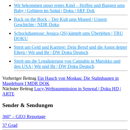
Wir bekommen unser erstes Kind – Hoffen und Bangen ums
Baby | Gebären im Spital | Doku | SRF Dok
Back on the Bock – Der Kult ums Moped | Unsere
Geschichte | NDR Doku
Schockdiagnose: Jessica (26) kämpft ums Überleben | TRU
DOKU
Streit um Geld und Karriere: Dein Beruf und die Angst deiner
Eltern | Wir und Ihr | DW Doku Deutsch
Streit um die Legalisierung von Cannabis in Marokko und
den USA | Wir und Ihr | DW Doku Deutsch
Vorheriger Beitrag
Ein Hauch von Moskau: Die Stalinbauten in
Magdeburg I MDR DOK
Nächster Beitrag
Lucy-Weltraummission in Senegal | Doku HD |
ARTE
Sender & Sendungen
360° – GEO Reportage
37 Grad