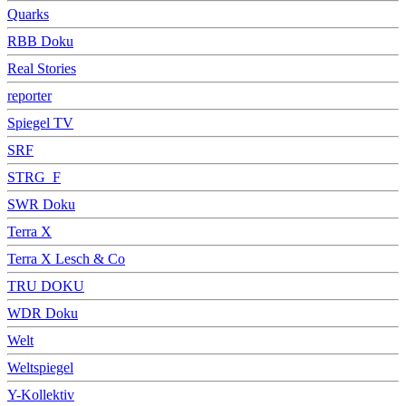
Quarks
RBB Doku
Real Stories
reporter
Spiegel TV
SRF
STRG_F
SWR Doku
Terra X
Terra X Lesch & Co
TRU DOKU
WDR Doku
Welt
Weltspiegel
Y-Kollektiv