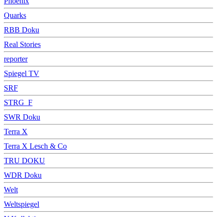
Phoenix
Quarks
RBB Doku
Real Stories
reporter
Spiegel TV
SRF
STRG_F
SWR Doku
Terra X
Terra X Lesch & Co
TRU DOKU
WDR Doku
Welt
Weltspiegel