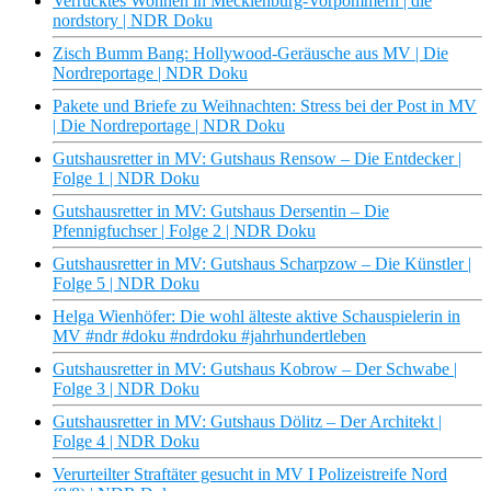
Verrücktes Wohnen in Mecklenburg-Vorpommern | die
nordstory | NDR Doku
Zisch Bumm Bang: Hollywood-Geräusche aus MV | Die
Nordreportage | NDR Doku
Pakete und Briefe zu Weihnachten: Stress bei der Post in MV
| Die Nordreportage | NDR Doku
Gutshausretter in MV: Gutshaus Rensow – Die Entdecker |
Folge 1 | NDR Doku
Gutshausretter in MV: Gutshaus Dersentin – Die
Pfennigfuchser | Folge 2 | NDR Doku
Gutshausretter in MV: Gutshaus Scharpzow – Die Künstler |
Folge 5 | NDR Doku
Helga Wienhöfer: Die wohl älteste aktive Schauspielerin in
MV #ndr #doku #ndrdoku #jahrhundertleben
Gutshausretter in MV: Gutshaus Kobrow – Der Schwabe |
Folge 3 | NDR Doku
Gutshausretter in MV: Gutshaus Dölitz – Der Architekt |
Folge 4 | NDR Doku
Verurteilter Straftäter gesucht in MV I Polizeistreife Nord