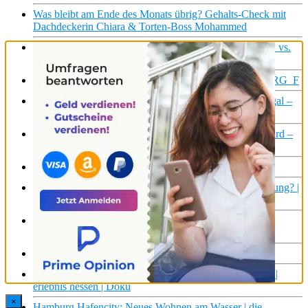
Was bleibt am Ende des Monats übrig? Gehalts-Check mit
Dachdeckerin Chiara & Torten-Boss Mohammed
Was bleibt am Ende des Monats übrig? Feuerwehrmann vs.
Bäckereiverkäuferin
Angeln nur zum Spaß: Was soll Catch & Release? | STRG_F
Vom kriminellen Sprayer zum Künstler: Illegal-scheißegal –
Ich konnte nur Graffiti | Close Up | doku
Wenn der Traum vom PET-Recycling zum Albtraum wird –
Ein Schweizer in Ghana | Reporter | SRF
Öko-Flüge, nur ein Luftschloss? | Citizen Facts | ARTE
Nur noch gestresst: Warum steigt unsere mentale Belastung? |
Ein Film von @betastories
Geisterjagd: Spuk-Alltag oder nur ein Hirngespinst?
#dokumentation #focustv #geisterjagd #ghosts
Gesund wohnen | Die Nordreportage | NDR Doku
Bezahlbares Wohnen – Erfolgsmodell Genossenschaft? |
erlebnis hessen | Doku
×
Hamburg Hafencity: Neues Wohnen am Wasser | die