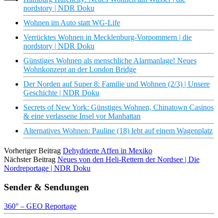
nordstory | NDR Doku
Wohnen im Auto statt WG-Life
Verrücktes Wohnen in Mecklenburg-Vorpommern | die
nordstory | NDR Doku
Günstiges Wohnen als menschliche Alarmanlage! Neues
Wohnkonzept an der London Bridge
Der Norden auf Super 8: Familie und Wohnen (2/3) | Unsere
Geschichte | NDR Doku
Secrets of New York: Günstiges Wohnen, Chinatown Casinos
& eine verlassene Insel vor Manhattan
Alternatives Wohnen: Pauline (18) lebt auf einem Wagenplatz
Vorheriger Beitrag
Dehydrierte Affen in Mexiko
Nächster Beitrag
Neues von den Heli-Rettern der Nordsee | Die
Nordreportage | NDR Doku
Sender & Sendungen
360° – GEO Reportage