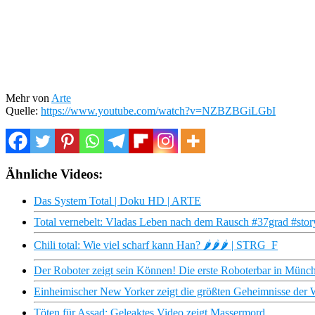
Mehr von
Arte
Quelle:
https://www.youtube.com/watch?v=NZBZBGiLGbI
Ähnliche Videos:
Das System Total | Doku HD | ARTE
Total vernebelt: Vladas Leben nach dem Rausch #37grad #story
Chili total: Wie viel scharf kann Han? 🌶️🌶️🌶️ | STRG_F
Der Roboter zeigt sein Können! Die erste Roboterbar in Münche
Einheimischer New Yorker zeigt die größten Geheimnisse der W
Töten für Assad: Geleaktes Video zeigt Massermord