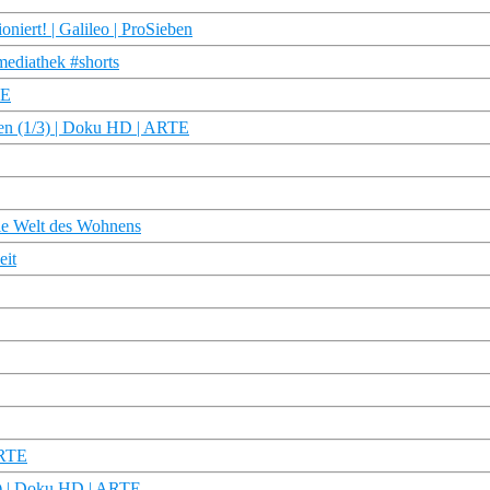
niert! | Galileo | ProSieben
mediathek #shorts
TE
nden (1/3) | Doku HD | ARTE
die Welt des Wohnens
eit
ARTE
/4) | Doku HD | ARTE