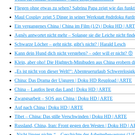
Fliegen ohne etwas zu sehen? Sabrina Papa zeigt wie das funktio
Maul Cosplay zeigt 5 Dinge in seiner Werkstatt #ndrdoku #ard
Ein vergangenes China | China im Film (1/2) | Doku HD | AR
Agnès antwortet nicht mehr – Solange sie die Leiche nicht fi
Schwarze Löcher – geht nicht, gibt’s nicht? | Harald Lesch
Kann dein Hund dich nicht verstehen? – oder will er nicht? 🤨
Klein, aber oho! Die Hightech-Minibuden aus China erobern 
„Es ist nicht von dieser Welt!“: Abenteuerurlaub Schwerelosigk
China: Das Drama der Uiguren | Doku HD Reupload | ARTE
China – Lautlos liegt das Land | Doku HD | ARTE
Zwangsarbeit – SOS aus China | Doku HD | ARTE
Auf nach China | Doku HD | ARTE
Tibet – China: Das stille Verschwinden | Doku HD | ARTE
Russland, China, Iran: Front gegen den Westen | Doku HD | 
„Nicht länger nichts.“ – Geschichte der Arbeiterbewegung (1