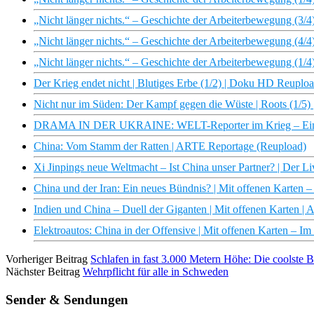
„Nicht länger nichts.“ – Geschichte der Arbeiterbewegung (3
„Nicht länger nichts.“ – Geschichte der Arbeiterbewegung (4
„Nicht länger nichts.“ – Geschichte der Arbeiterbewegung (1
Der Krieg endet nicht | Blutiges Erbe (1/2) | Doku HD Reuplo
Nicht nur im Süden: Der Kampf gegen die Wüste | Roots (1/
DRAMA IN DER UKRAINE: WELT-Reporter im Krieg – Einbli
China: Vom Stamm der Ratten | ARTE Reportage (Reupload)
Xi Jinpings neue Weltmacht – Ist China unser Partner? | Der L
China und der Iran: Ein neues Bündnis? | Mit offenen Karten 
Indien und China – Duell der Giganten | Mit offenen Karten |
Elektroautos: China in der Offensive | Mit offenen Karten – I
Vorheriger Beitrag
Schlafen in fast 3.000 Metern Höhe: Die coolste Be
Nächster Beitrag
Wehrpflicht für alle in Schweden
Sender & Sendungen