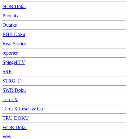
NDR Doku
Phoenix
Quarks
RBB Doku
Real Stories
reporter
Spiegel TV
SRF
STRG_F
SWR Doku
Terra X
Terra X Lesch & Co
TRU DOKU
WDR Doku
Welt