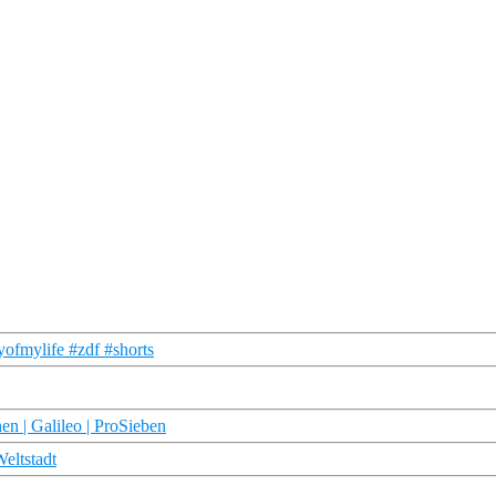
ofmylife #zdf #shorts
n | Galileo | ProSieben
eltstadt