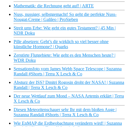
Mathematik: die Rechnung geht auf! | ARTE
Nuss, nussiger, selbstgemacht! So geht die perfekte Nuss-
Nougat-Creme | Galileo | ProSieben
Streit ums Erbe: Wie geht ein gutes Testament? | 45 Min |
NDR Doku
Pille absetzen: Geht’s dir wirklich so viel besser ohne
künstliche Hormone? | Quarks
Zerstörte Flutgebiete: Wie geht es den Menschen heute? |
WDR Doku
Sensationsfoto vom James Webb Space Telescope | Suzanna
Randall #Shorts | Terra X Lesch & Co
Absturz der ISS? Dmitri Rogosin droht der NASA! | Suzanna
Randall | Terra X Lesch & Co
Der neue Wettlauf zum Mond – NASA Artemis erklärt | Terra
X Lesch & Co
Diesen Meteoritenschauer sehr Ihr mit dem bloßen Auge |
Suzanna Randall #Shorts | Terra X Lesch & Co
Wie EnMAP die Erdbeobachtung verändern wird! | Suzanna