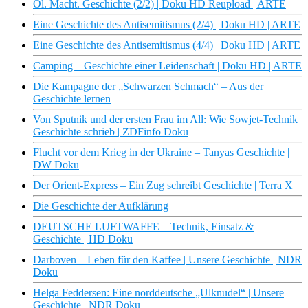
Öl. Macht. Geschichte (2/2) | Doku HD Reupload | ARTE
Eine Geschichte des Antisemitismus (2/4) | Doku HD | ARTE
Eine Geschichte des Antisemitismus (4/4) | Doku HD | ARTE
Camping – Geschichte einer Leidenschaft | Doku HD | ARTE
Die Kampagne der „Schwarzen Schmach“ – Aus der
Geschichte lernen
Von Sputnik und der ersten Frau im All: Wie Sowjet-Technik
Geschichte schrieb | ZDFinfo Doku
Flucht vor dem Krieg in der Ukraine – Tanyas Geschichte |
DW Doku
Der Orient-Express – Ein Zug schreibt Geschichte | Terra X
Die Geschichte der Aufklärung
DEUTSCHE LUFTWAFFE – Technik, Einsatz &
Geschichte | HD Doku
Darboven – Leben für den Kaffee | Unsere Geschichte | NDR
Doku
Helga Feddersen: Eine norddeutsche „Ulknudel“ | Unsere
Geschichte | NDR Doku