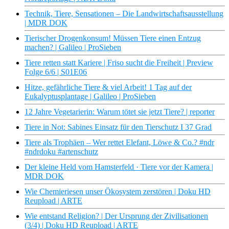
Technik, Tiere, Sensationen – Die Landwirtschaftsausstellung
| MDR DOK
Tierischer Drogenkonsum! Müssen Tiere einen Entzug
machen? | Galileo | ProSieben
Tiere retten statt Kariere | Friso sucht die Freiheit | Preview
Folge 6/6 | S01E06
Hitze, gefährliche Tiere & viel Arbeit! 1 Tag auf der
Eukalyptusplantage | Galileo | ProSieben
12 Jahre Vegetarierin: Warum tötet sie jetzt Tiere? | reporter
Tiere in Not: Sabines Einsatz für den Tierschutz I 37 Grad
Tiere als Trophäen – Wer rettet Elefant, Löwe & Co.? #ndr
#ndrdoku #artenschutz
Der kleine Held vom Hamsterfeld · Tiere vor der Kamera |
MDR DOK
Wie Chemieriesen unser Ökosystem zerstören | Doku HD
Reupload | ARTE
Wie entstand Religion? | Der Ursprung der Zivilisationen
(3/4) | Doku HD Reupload | ARTE