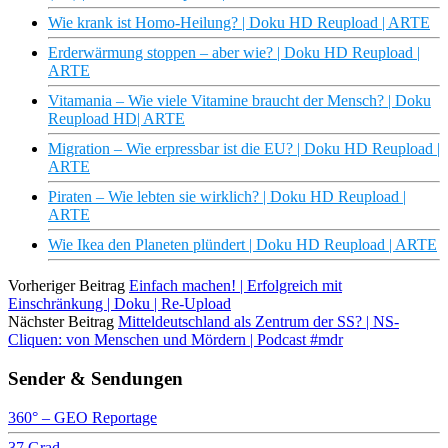
Wie krank ist Homo-Heilung? | Doku HD Reupload | ARTE
Erderwärmung stoppen – aber wie? | Doku HD Reupload |
ARTE
Vitamania – Wie viele Vitamine braucht der Mensch? | Doku
Reupload HD| ARTE
Migration – Wie erpressbar ist die EU? | Doku HD Reupload |
ARTE
Piraten – Wie lebten sie wirklich? | Doku HD Reupload |
ARTE
Wie Ikea den Planeten plündert | Doku HD Reupload | ARTE
Vorheriger Beitrag
Einfach machen! | Erfolgreich mit
Einschränkung | Doku | Re-Upload
Nächster Beitrag
Mitteldeutschland als Zentrum der SS? | NS-
Cliquen: von Menschen und Mördern | Podcast #mdr
Sender & Sendungen
360° – GEO Reportage
37 Grad