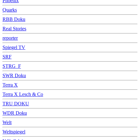
Phoenix
Quarks
RBB Doku
Real Stories
reporter
Spiegel TV
SRF
STRG_F
SWR Doku
Terra X
Terra X Lesch & Co
TRU DOKU
WDR Doku
Welt
Weltspiegel