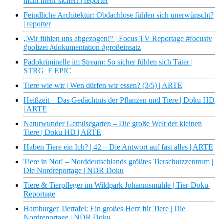
nicht mehr sicher! | reporter
Feindliche Architektur: Obdachlose fühlen sich unerwünscht?
| reporter
„Wir fühlen uns abgezogen!“ | Focus TV Reportage #focustv
#polizei #dokumentation #großeinsatz
Pädokriminelle im Stream: So sicher fühlen sich Täter |
STRG_F EPIC
Tiere wie wir | Wen dürfen wir essen? (3/5) | ARTE
Heißzeit – Das Gedächtnis der Pflanzen und Tiere | Doku HD
| ARTE
Naturwunder Gemüsegarten – Die große Welt der kleinen
Tiere | Doku HD | ARTE
Haben Tiere ein Ich? | 42 – Die Antwort auf fast alles | ARTE
Tiere in Not! – Norddeutschlands größtes Tierschutzzentrum |
Die Nordreportage | NDR Doku
Tiere & Tierpfleger im Wildpark Johannismühle | Tier-Doku |
Reportage
Hamburger Tiertafel: Ein großes Herz für Tiere | Die
Nordreportage | NDR Doku