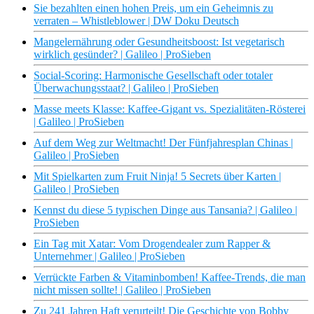
Sie bezahlten einen hohen Preis, um ein Geheimnis zu
verraten – Whistleblower | DW Doku Deutsch
Mangelernährung oder Gesundheitsboost: Ist vegetarisch
wirklich gesünder? | Galileo | ProSieben
Social-Scoring: Harmonische Gesellschaft oder totaler
Überwachungsstaat? | Galileo | ProSieben
Masse meets Klasse: Kaffee-Gigant vs. Spezialitäten-Rösterei
| Galileo | ProSieben
Auf dem Weg zur Weltmacht! Der Fünfjahresplan Chinas |
Galileo | ProSieben
Mit Spielkarten zum Fruit Ninja! 5 Secrets über Karten |
Galileo | ProSieben
Kennst du diese 5 typischen Dinge aus Tansania? | Galileo |
ProSieben
Ein Tag mit Xatar: Vom Drogendealer zum Rapper &
Unternehmer | Galileo | ProSieben
Verrückte Farben & Vitaminbomben! Kaffee-Trends, die man
nicht missen sollte! | Galileo | ProSieben
Zu 241 Jahren Haft verurteilt! Die Geschichte von Bobby