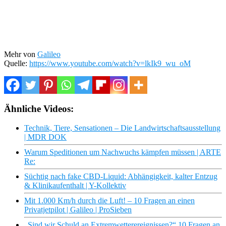
Mehr von
Galileo
Quelle:
https://www.youtube.com/watch?v=lkIk9_wu_oM
Ähnliche Videos:
Technik, Tiere, Sensationen – Die Landwirtschaftsausstellung
| MDR DOK
Warum Speditionen um Nachwuchs kämpfen müssen | ARTE
Re:
Süchtig nach fake CBD-Liquid: Abhängigkeit, kalter Entzug
& Klinikaufenthalt | Y-Kollektiv
Mit 1.000 Km/h durch die Luft! – 10 Fragen an einen
Privatjetpilot | Galileo | ProSieben
„Sind wir Schuld an Extremwetterereignissen?“ 10 Fragen an