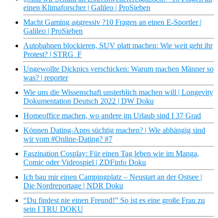
einen Klimaforscher | Galileo | ProSieben
Macht Gaming aggressiv ?10 Fragen an einen E-Sportler |
Galileo | ProSieben
Autobahnen blockieren, SUV platt machen: Wie weit geht ihr
Protest? | STRG_F
Ungewollte Dickpics verschicken: Warum machen Männer so
was? | reporter
Wie uns die Wissenschaft unsterblich machen will | Longevity
Dokumentation Deutsch 2022 | DW Doku
Homeoffice machen, wo andere im Urlaub sind I 37 Grad
Können Dating-Apps süchtig machen? | Wie abhängig sind
wir vom #Online-Dating? #7
Faszination Cosplay: Für einen Tag leben wie im Manga,
Comic oder Videospiel | ZDFinfo Doku
Ich bau mir einen Campingplatz – Neustart an der Ostsee |
Die Nordreportage | NDR Doku
“Du findest nie einen Freund!” So ist es eine große Frau zu
sein I TRU DOKU