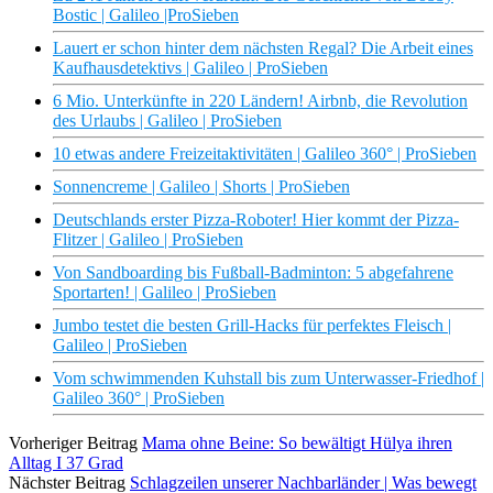
Bostic | Galileo |ProSieben
Lauert er schon hinter dem nächsten Regal? Die Arbeit eines
Kaufhausdetektivs | Galileo | ProSieben
6 Mio. Unterkünfte in 220 Ländern! Airbnb, die Revolution
des Urlaubs | Galileo | ProSieben
10 etwas andere Freizeitaktivitäten | Galileo 360° | ProSieben
Sonnencreme | Galileo | Shorts | ProSieben
Deutschlands erster Pizza-Roboter! Hier kommt der Pizza-
Flitzer | Galileo | ProSieben
Von Sandboarding bis Fußball-Badminton: 5 abgefahrene
Sportarten! | Galileo | ProSieben
Jumbo testet die besten Grill-Hacks für perfektes Fleisch |
Galileo | ProSieben
Vom schwimmenden Kuhstall bis zum Unterwasser-Friedhof |
Galileo 360° | ProSieben
Vorheriger Beitrag
Mama ohne Beine: So bewältigt Hülya ihren
Alltag I 37 Grad
Nächster Beitrag
Schlagzeilen unserer Nachbarländer | Was bewegt