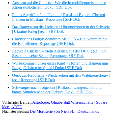
Ansturm auf die Chalets – Wie die Immobilienpreise in den
Alpen explodieren | Doku | SRF Dok
Putins Angriff auf die Ukraine | Russland-Experte Christof
Franzen in Moskau | Reportage | SRF Dok
Das Bangen um die Liebsten | Ukrainer:innen in der Schweiz
| Ukraine-Krieg | rec. | SRF Dok
Chronisches Fatigue-Syndrom ME/CFS – Ein Albtraum für
die Betroffenen | Reportage | SRF Dok
Radikale Christen – Mein Ausstieg aus der OCG (2/2) | Ivo
Sasek und seine Sekte | Reportage |SRF Dok
Wir bekommen unser erstes Kind – Hoffen und Bangen ums
Baby | Gebären im Spital | Doku | SRF Dok
Q&A zur Reportage «Wiedersehen mit den Waldmenschen» |
rec. | Reportage | SRF Dok
Schwanger nach Totgeburt | Risikoschwangerschaft und
bange Stunden nach der Geburt | Doku | SRF Dok
Vorheriger Beitrag
Astrologie: Glaube statt Wissenschaft? | Square
Idee | ARTE
Nächster Beitrag
Die Mordserie von Niels H. - Deutschlands