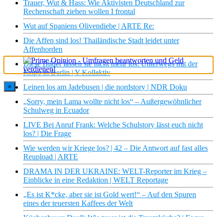
Trauer, Wut & Hass: Wie Aktivisten Deutschland zur
Rechenschaft ziehen wollen I frontal
Wut auf Spaniens Olivendiebe | ARTE Re:
Die Affen sind los! Thailändische Stadt leidet unter
Affenhorden
Diese Bilder lassen sie nicht mehr los: Unterwegs mit der
Kripo in Berlin | Y-Kollektiv
×
Leinen los am Jadebusen | die nordstory | NDR Doku
„Sorry, mein Lama wollte nicht los“ – Außergewöhnlicher
Schulweg in Ecuador
LIVE Bei Anruf Frank: Welche Schulstory lässt euch nicht
los? | Die Frage
Wie werden wir Kriege los? | 42 – Die Antwort auf fast alles
Reupload | ARTE
DRAMA IN DER UKRAINE: WELT-Reporter im Krieg –
Einblicke in eine Redaktion | WELT Reportage
„Es ist K*cke, aber sie ist Gold wert!“ – Auf den Spuren
eines der teuersten Kaffees der Welt