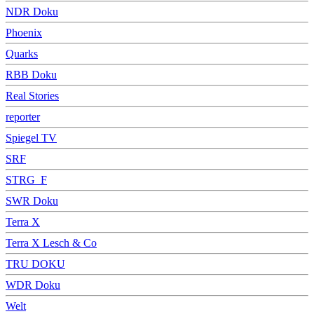
NDR Doku
Phoenix
Quarks
RBB Doku
Real Stories
reporter
Spiegel TV
SRF
STRG_F
SWR Doku
Terra X
Terra X Lesch & Co
TRU DOKU
WDR Doku
Welt