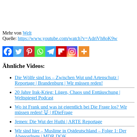
Mehr von
Welt
Quelle:
https://www.youtube.com/watch?v=AdriVh8oK9w
Ähnliche Videos:
Die Wölfe sind los – Zwischen Wut und Artenschutz |
Reportage | Brandenburg | Wir müssen reden!
20 Jahre Irak-Krieg: Lügen, Chaos und Enttäuschung |
Weltspiegel Podcast
Wo ist Frank und was ist eigentlich bei Die Frage los? Wir
müssen reden! 🦊 | #DieFrage
Jemen: Die Wut der Huthi | ARTE Reportage
Wir sind hier – Muslime in Ostdeutschland – Folge 1: Der
Abgeordnete | MDR DOK