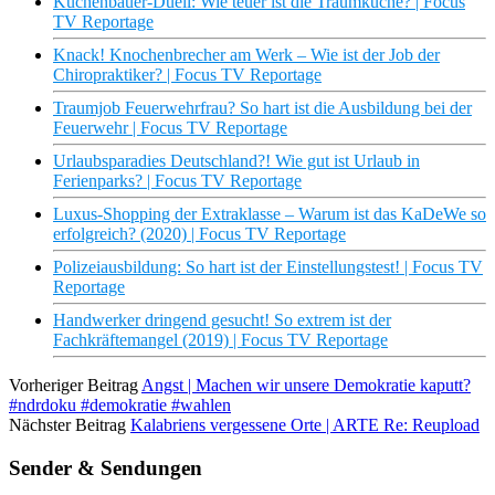
Küchenbauer-Duell: Wie teuer ist die Traumküche? | Focus
TV Reportage
Knack! Knochenbrecher am Werk – Wie ist der Job der
Chiropraktiker? | Focus TV Reportage
Traumjob Feuerwehrfrau? So hart ist die Ausbildung bei der
Feuerwehr | Focus TV Reportage
Urlaubsparadies Deutschland?! Wie gut ist Urlaub in
Ferienparks? | Focus TV Reportage
Luxus-Shopping der Extraklasse – Warum ist das KaDeWe so
erfolgreich? (2020) | Focus TV Reportage
Polizeiausbildung: So hart ist der Einstellungstest! | Focus TV
Reportage
Handwerker dringend gesucht! So extrem ist der
Fachkräftemangel (2019) | Focus TV Reportage
Vorheriger Beitrag
Angst | Machen wir unsere Demokratie kaputt?
#ndrdoku #demokratie #wahlen
Nächster Beitrag
Kalabriens vergessene Orte | ARTE Re: Reupload
Sender & Sendungen