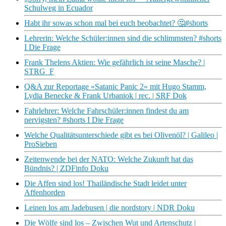
Schulweg in Ecuador
Habt ihr sowas schon mal bei euch beobachtet? 🤔#shorts
Lehrerin: Welche Schüler:innen sind die schlimmsten? #shorts
I Die Frage
Frank Thelens Aktien: Wie gefährlich ist seine Masche? |
STRG_F
Q&A zur Reportage «Satanic Panic 2» mit Hugo Stamm,
Lydia Benecke & Frank Urbaniok | rec. | SRF Dok
Fahrlehrer: Welche Fahrschüler:innen findest du am
nervigsten? #shorts I Die Frage
Welche Qualitätsunterschiede gibt es bei Olivenöl? | Galileo |
ProSieben
Zeitenwende bei der NATO: Welche Zukunft hat das
Bündnis? | ZDFinfo Doku
Die Affen sind los! Thailändische Stadt leidet unter
Affenhorden
Leinen los am Jadebusen | die nordstory | NDR Doku
Die Wölfe sind los – Zwischen Wut und Artenschutz |