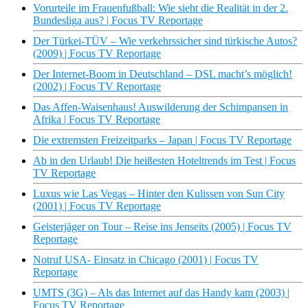
Vorurteile im Frauenfußball: Wie sieht die Realität in der 2.
Bundesliga aus? | Focus TV Reportage
Der Türkei-TÜV – Wie verkehrssicher sind türkische Autos?
(2009) | Focus TV Reportage
Der Internet-Boom in Deutschland – DSL macht’s möglich!
(2002) | Focus TV Reportage
Das Affen-Waisenhaus! Auswilderung der Schimpansen in
Afrika | Focus TV Reportage
Die extremsten Freizeitparks – Japan | Focus TV Reportage
Ab in den Urlaub! Die heißesten Hoteltrends im Test | Focus
TV Reportage
Luxus wie Las Vegas – Hinter den Kulissen von Sun City
(2001) | Focus TV Reportage
Geisterjäger on Tour – Reise ins Jenseits (2005) | Focus TV
Reportage
Notruf USA- Einsatz in Chicago (2001) | Focus TV
Reportage
UMTS (3G) – Als das Internet auf das Handy kam (2003) |
Focus TV Reportage