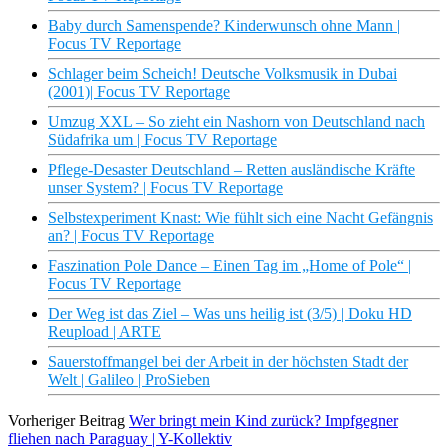
Baby durch Samenspende? Kinderwunsch ohne Mann |
Focus TV Reportage
Schlager beim Scheich! Deutsche Volksmusik in Dubai
(2001)| Focus TV Reportage
Umzug XXL – So zieht ein Nashorn von Deutschland nach
Südafrika um | Focus TV Reportage
Pflege-Desaster Deutschland – Retten ausländische Kräfte
unser System? | Focus TV Reportage
Selbstexperiment Knast: Wie fühlt sich eine Nacht Gefängnis
an? | Focus TV Reportage
Faszination Pole Dance – Einen Tag im „Home of Pole“ |
Focus TV Reportage
Der Weg ist das Ziel – Was uns heilig ist (3/5) | Doku HD
Reupload | ARTE
Sauerstoffmangel bei der Arbeit in der höchsten Stadt der
Welt | Galileo | ProSieben
Vorheriger Beitrag
Wer bringt mein Kind zurück? Impfgegner
fliehen nach Paraguay | Y-Kollektiv