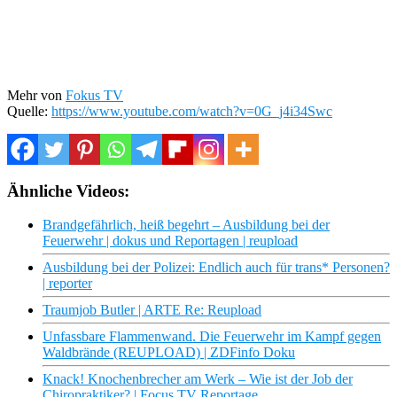
Mehr von
Fokus TV
Quelle:
https://www.youtube.com/watch?v=0G_j4i34Swc
Ähnliche Videos:
Brandgefährlich, heiß begehrt – Ausbildung bei der
Feuerwehr | dokus und Reportagen | reupload
Ausbildung bei der Polizei: Endlich auch für trans* Personen?
| reporter
Traumjob Butler | ARTE Re: Reupload
Unfassbare Flammenwand. Die Feuerwehr im Kampf gegen
Waldbrände (REUPLOAD) | ZDFinfo Doku
Knack! Knochenbrecher am Werk – Wie ist der Job der
Chiropraktiker? | Focus TV Reportage