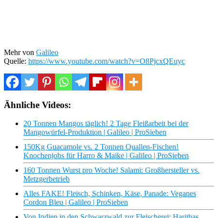
Mehr von
Galileo
Quelle:
https://www.youtube.com/watch?v=O8PjcxQEuyc
Ähnliche Videos:
20 Tonnen Mangos täglich! 2 Tage Fleißarbeit bei der
Mangowürfel-Produktion | Galileo | ProSieben
150Kg Guacamole vs. 2 Tonnen Quallen-Fischen!
Knochenjobs für Harro & Maike | Galileo | ProSieben
160 Tonnen Wurst pro Woche! Salami: Großhersteller vs.
Metzgerbetrieb
Alles FAKE! Fleisch, Schinken, Käse, Panade: Veganes
Cordon Bleu | Galileo | ProSieben
Von Indien in den Schwarzwald zur Fleischerei: Harithas