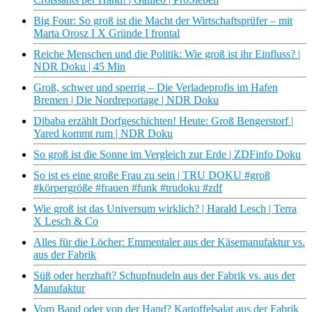
Big Four: So groß ist die Macht der Wirtschaftsprüfer – mit
Marta Orosz I X Gründe I frontal
Reiche Menschen und die Politik: Wie groß ist ihr Einfluss? |
NDR Doku | 45 Min
Groß, schwer und sperrig – Die Verladeprofis im Hafen
Bremen | Die Nordreportage | NDR Doku
Dibaba erzählt Dorfgeschichten! Heute: Groß Bengerstorf |
Yared kommt rum | NDR Doku
So groß ist die Sonne im Vergleich zur Erde | ZDFinfo Doku
So ist es eine große Frau zu sein | TRU DOKU #groß
#körpergröße #frauen #funk #trudoku #zdf
Wie groß ist das Universum wirklich? | Harald Lesch | Terra
X Lesch & Co
Alles für die Löcher: Emmentaler aus der Käsemanufaktur vs.
aus der Fabrik
Süß oder herzhaft? Schupfnudeln aus der Fabrik vs. aus der
Manufaktur
Vom Band oder von der Hand? Kartoffelsalat aus der Fabrik