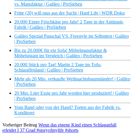
vs. Manufaktur | Galileo | ProSieben
Fritte (20) will raus aus der Sucht | Hard Life | WDR Doku
20.000 Eimer Frischkäse pro Jahr! 2 Tage in der Antipasti-
Fabrik | Galileo | ProSieben
Galileo Spezial Pauschal VS. Freestyle im Selbsttest | Galileo
| ProSieben
Bis zu 20.000€ für ein Sofa! Möbelmanufaktur &
Möbelgigant im Vergleich | Galileo | ProSieben
20.000 Stück pro Tag! Martin 2 Tage im Tofu-
Schlaraffenland | Galileo | ProSieben
Mehr als 20 Mio. verkaufte Weihnachtsbaumständer! | Galileo
| ProSieben
20 Mio. Liter Essig pro Jahr werden hier produziert! | Galileo
| ProSieben
Vom Band oder von der Hand? Torten aus der Fabrik vs.
Konditorei
Vorheriger Beitrag
Wenn das eigene Kind einen Schlaganfall
erleidet I 37 Grad #storyofmylife #shorts