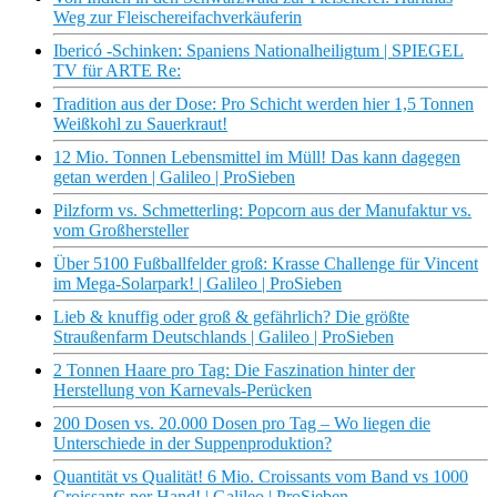
Weg zur Fleischereifachverkäuferin
Ibericó -Schinken: Spaniens Nationalheiligtum | SPIEGEL
TV für ARTE Re:
Tradition aus der Dose: Pro Schicht werden hier 1,5 Tonnen
Weißkohl zu Sauerkraut!
12 Mio. Tonnen Lebensmittel im Müll! Das kann dagegen
getan werden | Galileo | ProSieben
Pilzform vs. Schmetterling: Popcorn aus der Manufaktur vs.
vom Großhersteller
Über 5100 Fußballfelder groß: Krasse Challenge für Vincent
im Mega-Solarpark! | Galileo | ProSieben
Lieb & knuffig oder groß & gefährlich? Die größte
Straußenfarm Deutschlands | Galileo | ProSieben
2 Tonnen Haare pro Tag: Die Faszination hinter der
Herstellung von Karnevals-Perücken
200 Dosen vs. 20.000 Dosen pro Tag – Wo liegen die
Unterschiede in der Suppenproduktion?
Quantität vs Qualität! 6 Mio. Croissants vom Band vs 1000
Croissants per Hand! | Galileo | ProSieben