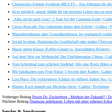
Chronisches Fatigue-Syndrom ME/CFS – Ein Albtraum für die 
Ist es möglich, unsere Städte für ein besseres Leben neu zu ge
„Alles riecht nach Gras“: 2 Tage bei der Cannabis-Ernte | Galil
Circus Roncalli: Das Geheimnis hinter dem Erfolg! | Galileo | 
Mangelernährung oder Gesundheitsboost: Ist vegetarisch wirkli
Social-Scoring: Harmonische Gesellschaft oder totaler Überwac
Masse meets Klasse: Kaffee-Gigant vs. Spezialitäten-Rösterei |
Auf dem Weg zur Weltmacht! Der Fünfjahresplan Chinas | Gali
Vom Schrottrad zum schicken Stadtrad: Wie eine Roetz Bikes alt
Mit Spielkarten zum Fruit Ninja! 5 Secrets über Karten | Galile
Lost Place: Die verborgenen Schätze im giftigen Salton Sea | G
Blinder Koch kämpft um Michelin-Stern | Galileo | ProSieben
Vorheriger Beitrag
Praxis Dr. Zuckerberg - Medizin der Zukunft? |
Nächster Beitrag
Diagnose unbekannt: Leben mit einer seltenen Er
Sender & Sendungen