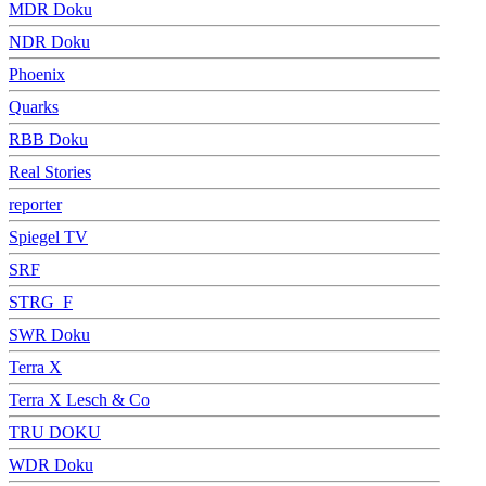
MDR Doku
NDR Doku
Phoenix
Quarks
RBB Doku
Real Stories
reporter
Spiegel TV
SRF
STRG_F
SWR Doku
Terra X
Terra X Lesch & Co
TRU DOKU
WDR Doku