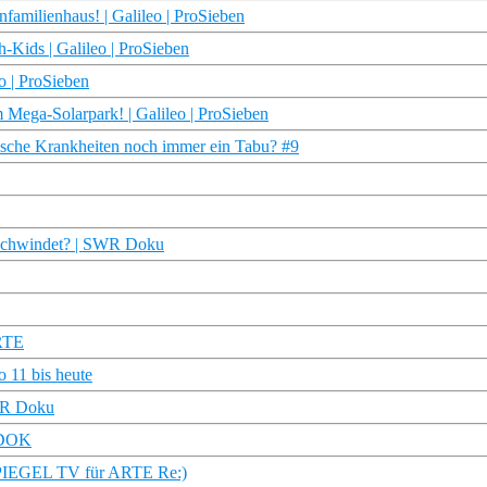
amilienhaus! | Galileo | ProSieben
-Kids | Galileo | ProSieben
o | ProSieben
 Mega-Solarpark! | Galileo | ProSieben
ische Krankheiten noch immer ein Tabu? #9
erschwindet? | SWR Doku
ARTE
 11 bis heute
NDR Doku
 DOK
 (SPIEGEL TV für ARTE Re:)