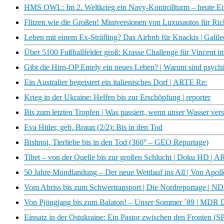
HMS OWL: Im 2. Weltkrieg ein Navy-Kontrollturm – heute Einf
Flitzen wie die Großen! Miniversionen von Luxusautos für Rich
Leben mit einem Ex-Sträfling? Das Airbnb für Knackis | Galile
Über 5100 Fußballfelder groß: Krasse Challenge für Vincent im
Gibt die Hirn-OP Emely ein neues Leben? | Warum sind psych
Ein Australier begeistert ein italienisches Dorf | ARTE Re:
Krieg in der Ukraine: Helfen bis zur Erschöpfung | reporter
Bis zum letzten Tropfen | Was passiert, wenn unser Wasser v
Eva Hitler, geb. Braun (2/2): Bis in den Tod
Bishnoi, Tierliebe bis in den Tod (360° – GEO Reportage)
Tibet – von der Quelle bis zur großen Schlucht | Doku HD | 
50 Jahre Mondlandung – Der neue Wettlauf ins All | Von Apollo
Vom Abriss bis zum Schwertransport | Die Nordreportage | 
Von Pjöngjang bis zum Balaton! – Unser Sommer ´89 | MDR
Einsatz in der Ostukraine: Ein Pastor zwischen den Fronten