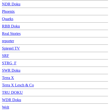
NDR Doku
Phoenix
Quarks
RBB Doku
Real Stories
reporter
Spiegel TV
SRF
STRG_F
SWR Doku
Terra X
Terra X Lesch & Co
TRU DOKU
WDR Doku
Welt