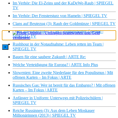
Im Verhör: Die El-Zeins und der KaDeWe-Raub | SPIEGEL
TV
Im Verhör: Der Fenstersturz von Hameln | SPIEGEL TV
Clans auf Beutezug (3): Raub der Goldmünze | SPIEGEL TV
Clans auf Beutezug (1): Der Geldtransporter-Überfall |
SPIEGEL TV
Rushhour in der Notaufnahme: Leben retten im Team |
×
SPIEGEL TV
Bauen für eine saubere Zukunft | ARTE Re:
Welche Verteidigung für Europa? | ARTE Info Plus
Slowenien: Eine zweite Niederlage für den Populismus | Mit
offenen Karten – Im Fokus | ARTE
Russisches Gas: Wer ist bereit für das Embargo? | Mit offenen
Karten – Im Fokus | ARTE
Anfänger in Uniform: Unterwegs mit Polizeischülern |
SPIEGEL TV
Reiche Russinnen (3): Aus dem Leben Moskauer
Millionärinnen (2013) | SPIEGEL TV