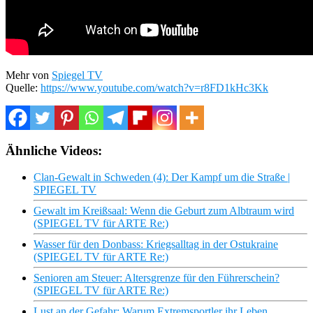
Mehr von
Spiegel TV
Quelle:
https://www.youtube.com/watch?v=r8FD1kHc3Kk
Ähnliche Videos:
Clan-Gewalt in Schweden (4): Der Kampf um die Straße |
SPIEGEL TV
Gewalt im Kreißsaal: Wenn die Geburt zum Albtraum wird
(SPIEGEL TV für ARTE Re:)
Wasser für den Donbass: Kriegsalltag in der Ostukraine
(SPIEGEL TV für ARTE Re:)
Senioren am Steuer: Altersgrenze für den Führerschein?
(SPIEGEL TV für ARTE Re:)
Lust an der Gefahr: Warum Extremsportler ihr Leben