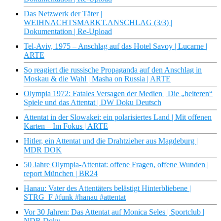
Das Netzwerk der Täter |
WEIHNACHTSMARKT.ANSCHLAG (3/3) |
Dokumentation | Re-Upload
Tel-Aviv, 1975 – Anschlag auf das Hotel Savoy | Lucarne |
ARTE
So reagiert die russische Propaganda auf den Anschlag in
Moskau & die Wahl | Masha on Russia | ARTE
Olympia 1972: Fatales Versagen der Medien | Die „heiteren“
Spiele und das Attentat | DW Doku Deutsch
Attentat in der Slowakei: ein polarisiertes Land | Mit offenen
Karten – Im Fokus | ARTE
Hitler, ein Attentat und die Drahtzieher aus Magdeburg |
MDR DOK
50 Jahre Olympia-Attentat: offene Fragen, offene Wunden |
report München | BR24
Hanau: Vater des Attentäters belästigt Hinterbliebene |
STRG_F #funk #hanau #attentat
Vor 30 Jahren: Das Attentat auf Monica Seles | Sportclub |
NDR Doku