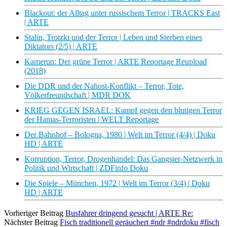
Blackout: der Alltag unter russischem Terror | TRACKS East
| ARTE
Stalin, Trotzki und der Terror | Leben und Sterben eines
Diktators (2/5) | ARTE
Kamerun: Der grüne Terror | ARTE Reportage Reupload
(2018)
Die DDR und der Nahost-Konflikt – Terror, Tote,
Völkerfreundschaft | MDR DOK
KRIEG GEGEN ISRAEL: Kampf gegen den blutigen Terror
der Hamas-Terroristen | WELT Reportage
Der Bahnhof – Bologna, 1980 | Welt im Terror (4/4) | Doku
HD | ARTE
Korruption, Terror, Drogenhandel: Das Gangster-Netzwerk in
Politik und Wirtschaft | ZDFinfo Doku
Die Spiele – München, 1972 | Welt im Terror (3/4) | Doku
HD | ARTE
Vorheriger Beitrag
Busfahrer dringend gesucht | ARTE Re:
Nächster Beitrag
Fisch traditionell geräuchert #ndr #ndrdoku #fisch