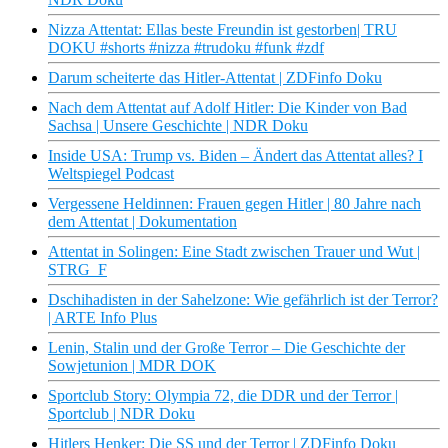
Nizza Attentat: Ellas beste Freundin ist gestorben| TRU
DOKU #shorts #nizza #trudoku #funk #zdf
Darum scheiterte das Hitler-Attentat | ZDFinfo Doku
Nach dem Attentat auf Adolf Hitler: Die Kinder von Bad
Sachsa | Unsere Geschichte | NDR Doku
Inside USA: Trump vs. Biden – Ändert das Attentat alles? I
Weltspiegel Podcast
Vergessene Heldinnen: Frauen gegen Hitler | 80 Jahre nach
dem Attentat | Dokumentation
Attentat in Solingen: Eine Stadt zwischen Trauer und Wut |
STRG_F
Dschihadisten in der Sahelzone: Wie gefährlich ist der Terror?
| ARTE Info Plus
Lenin, Stalin und der Große Terror – Die Geschichte der
Sowjetunion | MDR DOK
Sportclub Story: Olympia 72, die DDR und der Terror |
Sportclub | NDR Doku
Hitlers Henker: Die SS und der Terror | ZDFinfo Doku