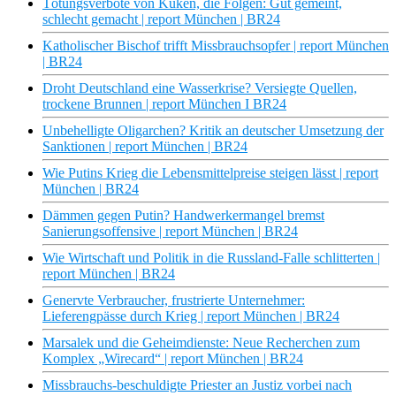
Tötungsverbote von Küken, die Folgen: Gut gemeint,
schlecht gemacht | report München | BR24
Katholischer Bischof trifft Missbrauchsopfer | report München
| BR24
Droht Deutschland eine Wasserkrise? Versiegte Quellen,
trockene Brunnen | report München I BR24
Unbehelligte Oligarchen? Kritik an deutscher Umsetzung der
Sanktionen | report München | BR24
Wie Putins Krieg die Lebensmittelpreise steigen lässt | report
München | BR24
Dämmen gegen Putin? Handwerkermangel bremst
Sanierungsoffensive | report München | BR24
Wie Wirtschaft und Politik in die Russland-Falle schlitterten |
report München | BR24
Genervte Verbraucher, frustrierte Unternehmer:
Lieferengpässe durch Krieg | report München | BR24
Marsalek und die Geheimdienste: Neue Recherchen zum
Komplex „Wirecard“ | report München | BR24
Missbrauchs-beschuldigte Priester an Justiz vorbei nach