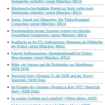
Südamerika verholfen | report München | BR24
Missbrauchs-beschuldigte Priester an Justiz vorbei nach
Südamerika verholfen | report München | BR24
Sonne, Strand und Oligarchen: Die Türkei-Russland-
Connection | report München | BR24
Pseudomedizin boomt: Experten warnen vor falschen
Gesundheits-Versprechen | report München | BR24
Pushbacks an der EU-Außengrenze: Migranten als Hilfskräfte
der Polizei | report München | BR24
Falsche Stellenanzeigen: Identitätsdiebstahl bei Online-
Bewerbungen | report München | BR24
Hitler, ein Attentat und die Drahtzieher aus Magdeburg |
MDR DOK
Sportclub Story: Olympia 72, die DDR und der Terror |
Sportclub | NDR Doku
Im Schatten des Attentats: Olympia in Kiel 1972 | Sportclub
Story | NDR Doku
Ist sozialer Aufstieg noch möglich? | Offene Ideen | ARTE