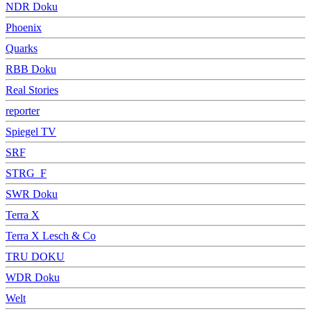
NDR Doku
Phoenix
Quarks
RBB Doku
Real Stories
reporter
Spiegel TV
SRF
STRG_F
SWR Doku
Terra X
Terra X Lesch & Co
TRU DOKU
WDR Doku
Welt