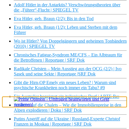
Adolf Hitler in der Antarktis? Verschwörungstheorien über
die „Führer“-Flucht | SPIEGEL TV
Eva Hitler, geb. Braun (2/2): Bis in den Tod
Eva Hitler, geb. Braun (1/2): Leben und Sterben mit dem
Führer
Wo ist Hitler? Von Doppelgängern und geheimen Tonbändern
(2010) | SPIEGEL TV
Chronisches Fatigue-Syndrom ME/CFS – Ein Albtraum für
die Betroffenen | Reportage | SRF Dok
Radikale Christen – Mein Ausstieg aus der OCG (2/2) | Ivo
Sasek und seine Sekte | Reportage |SRF Dok
Gibt die Hirn-OP Emely ein neues Leben? | Warum sind
psychische Krankheiten noch immer ein Tabu? #9
Ein Australier begeistert ein italienisches Dorf | ARTE Re:
Ansturm auf die Chalets – Wie die Immobilienpreise in den
Alpen explodieren | Doku | SRF Dok
×
Putins Angriff auf die Ukraine | Russland-Experte Christof
Franzen in Moskau | Reportage | SRF Dok