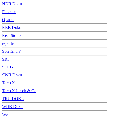
NDR Doku
Phoenix
Quarks
RBB Doku
Real Stories
reporter
Spiegel TV
SRF
STRG_F
SWR Doku
Terra X
Terra X Lesch & Co
TRU DOKU
WDR Doku
Welt