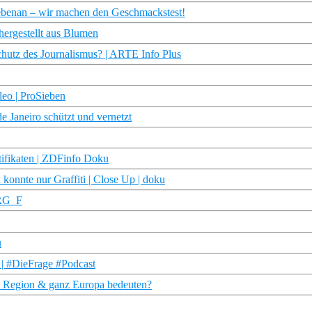
nebenan – wir machen den Geschmackstest!
ergestellt aus Blumen
chutz des Journalismus? | ARTE Info Plus
leo | ProSieben
 Janeiro schützt und vernetzt
ifikaten | ZDFinfo Doku
 konnte nur Graffiti | Close Up | doku
TRG_F
u
i | #DieFrage #Podcast
ie Region & ganz Europa bedeuten?