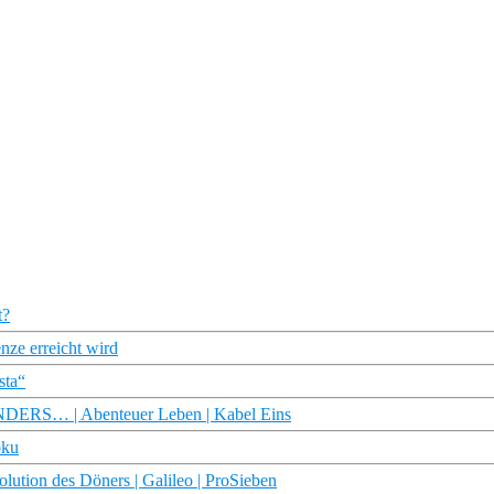
t?
nze erreicht wird
sta“
S… | Abenteuer Leben | Kabel Eins
oku
ution des Döners | Galileo | ProSieben