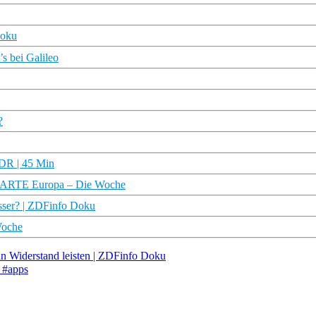
Doku
s bei Galileo
?
NDR | 45 Min
? | ARTE Europa – Die Woche
sser? | ZDFinfo Doku
Woche
an Widerstand leisten | ZDFinfo Doku
 #apps