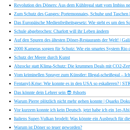
Revolution des Döners: Aus dem Kühlregal statt vom Imbiss 
Zum Schutz des Ganges: Portemonnaies, Schuhe und Taschen h
Das Europäische Medienfreiheitsgesetz: Wie steht es um den S
Schule abgebrochen: Charlott will ihr Leben ändern
Auf den Spuren des ältesten Döner-Restaurants der Welt! | Gali
2000 Kameras sorgen für Schutz: Wie ein smartes System Rio de
Schutz der Meere durch Kunst
Abzocke statt Klima-Schutz: Die krummen Deals mit CO2-Zert
Vom kriminellen Sprayer zum Künstler: Illegal-scheißegal – Ich
Fentanyl-Krise: Wie konnte es in den USA so eskalieren? | S
Das könnte dein Lehrer sein 😎 #shorts
Warum Pierre plötzlich nicht mehr gehen konnte | Quarks Dok
Vor kurzem konnte ich kein Deutsch, jetzt habe ich ein 1er-Ab
Italiens Super-Vulkan brodelt: Was könnte ein Ausbruch für d
Warum ist Döner so teuer geworden?