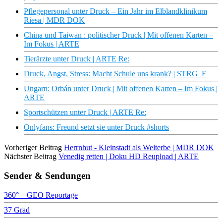
Pflegepersonal unter Druck – Ein Jahr im Elblandklinikum
Riesa | MDR DOK
China und Taiwan : politischer Druck | Mit offenen Karten –
Im Fokus | ARTE
Tierärzte unter Druck | ARTE Re:
Druck, Angst, Stress: Macht Schule uns krank? | STRG_F
Ungarn: Orbán unter Druck | Mit offenen Karten – Im Fokus |
ARTE
Sportschützen unter Druck | ARTE Re:
Onlyfans: Freund setzt sie unter Druck #shorts
Vorheriger Beitrag
Herrnhut - Kleinstadt als Welterbe | MDR DOK
Nächster Beitrag
Venedig retten | Doku HD Reupload | ARTE
Sender & Sendungen
360° – GEO Reportage
37 Grad