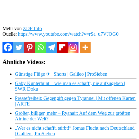
Mehr von
ZDF Info
Quelle:
https://www.youtube.com/watch?v=rSa_u7VJQG0
Ähnliche Videos:
Günstige Flüge ✈ | Shorts | Galileo | ProSieben
Gaby Kunterbunt – wie man es schafft, nie aufzugeben |
SWR Doku
Pressefreiheit: Gegengift gegen Tyrannei | Mit offenen Karten
| ARTE
Größer, billiger, mehr – Ryanair: Auf dem Weg zur größten
Airline der Welt?
„Wer es nicht schafft, stirbt!“ Jomas Flucht nach Deutschland
| Galileo | ProSieben