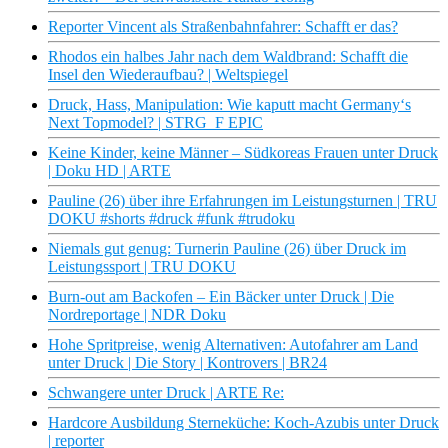
Reporter Vincent als Straßenbahnfahrer: Schafft er das?
Rhodos ein halbes Jahr nach dem Waldbrand: Schafft die
Insel den Wiederaufbau? | Weltspiegel
Druck, Hass, Manipulation: Wie kaputt macht Germany‘s
Next Topmodel? | STRG_F EPIC
Keine Kinder, keine Männer – Südkoreas Frauen unter Druck
| Doku HD | ARTE
Pauline (26) über ihre Erfahrungen im Leistungsturnen | TRU
DOKU #shorts #druck #funk #trudoku
Niemals gut genug: Turnerin Pauline (26) über Druck im
Leistungssport | TRU DOKU
Burn-out am Backofen – Ein Bäcker unter Druck | Die
Nordreportage | NDR Doku
Hohe Spritpreise, wenig Alternativen: Autofahrer am Land
unter Druck | Die Story | Kontrovers | BR24
Schwangere unter Druck | ARTE Re:
Hardcore Ausbildung Sterneküche: Koch-Azubis unter Druck
| reporter