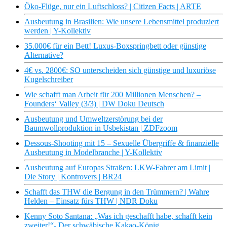
Öko-Flüge, nur ein Luftschloss? | Citizen Facts | ARTE
Ausbeutung in Brasilien: Wie unsere Lebensmittel produziert
werden | Y-Kollektiv
35.000€ für ein Bett! Luxus-Boxspringbett oder günstige
Alternative?
4€ vs. 2800€: SO unterscheiden sich günstige und luxuriöse
Kugelschreiber
Wie schafft man Arbeit für 200 Millionen Menschen? –
Founders‘ Valley (3/3) | DW Doku Deutsch
Ausbeutung und Umweltzerstörung bei der
Baumwollproduktion in Usbekistan | ZDFzoom
Dessous-Shooting mit 15 – Sexuelle Übergriffe & finanzielle
Ausbeutung in Modelbranche | Y-Kollektiv
Ausbeutung auf Europas Straßen: LKW-Fahrer am Limit |
Die Story | Kontrovers | BR24
Schafft das THW die Bergung in den Trümmern? | Wahre
Helden – Einsatz fürs THW | NDR Doku
Kenny Soto Santana: „Was ich geschafft habe, schafft kein
zweiter!“- Der schwäbische Kakao-König